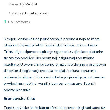
Posted by:
Marshall
Category:
Uncategorized
No Comments
U svijetu online kazina jedinstvena je prednost koja se mora
istaći kao najvažniji faktor za iskustvo igrača. I točno, kasino
Trino
daje odgovor na pitanje sigurnosti svojim kompletanim
sustavima podrške i licencom koji osiguravaju pouzdane
rezultate. U ovom članku ćemo istražiti sve detalje o brendovoj
slikovitosti, registraciji procesa, značajki računa, bonusima,
platama i isplatom,
Trino casino
kategorijama igara, softvernim
prужiocima, mobilnoj verziji, sigurnosnom sustavu, licenci i
podršci korisnika.
Brendovska Slike
Trino se uvelike ističe kao profesionalni brend koji radi samo uz