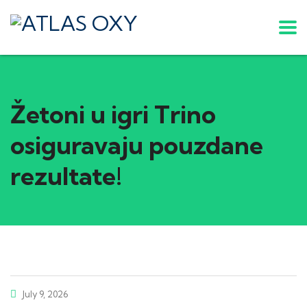
Žetoni u igri Trino
osiguravaju pouzdane
rezultate!
July 9, 2026