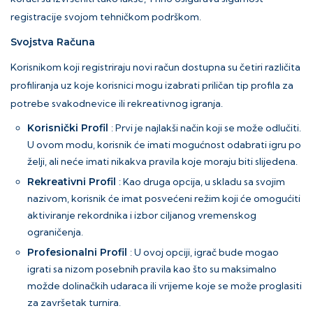
registracije svojom tehničkom podrškom.
Svojstva Računa
Korisnikom koji registriraju novi račun dostupna su četiri različita
profiliranja uz koje korisnici mogu izabrati priličan tip profila za
potrebe svakodnevice ili rekreativnog igranja.
Korisnički Profil
: Prvi je najlakši način koji se može odlučiti.
U ovom modu, korisnik će imati mogućnost odabrati igru po
želji, ali neće imati nikakva pravila koje moraju biti slijedena.
Rekreativni Profil
: Kao druga opcija, u skladu sa svojim
nazivom, korisnik će imat posvećeni režim koji će omogućiti
aktiviranje rekordnika i izbor ciljanog vremenskog
ograničenja.
Profesionalni Profil
: U ovoj opciji, igrač bude mogao
igrati sa nizom posebnih pravila kao što su maksimalno
možde dolinačkih udaraca ili vrijeme koje se može proglasiti
za završetak turnira.