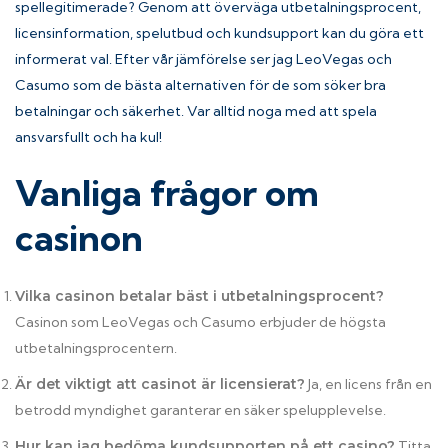
spellegitimerade? Genom att överväga utbetalningsprocent,
licensinformation, spelutbud och kundsupport kan du göra ett
informerat val. Efter vår jämförelse ser jag LeoVegas och
Casumo som de bästa alternativen för de som söker bra
betalningar och säkerhet. Var alltid noga med att spela
ansvarsfullt och ha kul!
Vanliga frågor om
casinon
Vilka casinon betalar bäst i utbetalningsprocent?
Casinon som LeoVegas och Casumo erbjuder de högsta
utbetalningsprocentern.
Är det viktigt att casinot är licensierat?
Ja, en licens från en
betrodd myndighet garanterar en säker spelupplevelse.
Hur kan jag bedöma kundsupporten på ett casino?
Titta