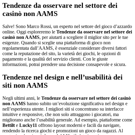
Tendenze da osservare nel settore dei
casinò non AAMS
Salve! Sono Marco Rossi, un esperto nel settore del gioco d’azzardo
online. Oggi esploreremo le
Tendenze da osservare nel settore dei
casinò non AAMS
, per aiutarti a scegliere il miglior sito per le tue
esigenze. Quando si sceglie una piattaforma di gioco non
regolamentata dall’AAMS, è essenziale considerare diversi fattori
come la reputazione del sito, la varietà dei giochi, le opzioni di
pagamento e la qualità del servizio clienti. Con le giuste
informazioni, potrai prendere una decisione consapevole e sicura.
Tendenze nel design e nell’usabilità dei
siti non AAMS
Negli ultimi anni, le
Tendenze da osservare nel settore dei casinò
non AAMS
hanno subito un’evoluzione significativa nel design e
nell’esperienza utente. I migliori siti si concentrano su interfacce
intuitive e responsive, che non solo attraggono i giocatori, ma
migliorano anche l’usabilità generale. Ad esempio, piattaforme come
Bettilt
e
Lucky11
offrono layout moderni e facili da navigare,
rendendo la ricerca giochi e promozioni un gioco da ragazzi. Al