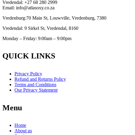
Vredendal: +27 68 280 2999
Email: info@atlasoxy.co.za
Vredenburg:70 Main St, Louwville, Vredenburg, 7380
Vredendal: 9 Sirkel St, Vredendal, 8160
Monday – Friday: 9:00am – 9:00pm
QUICK LINKS
Privacy Policy
Refund and Returns Policy
Terms and Conditions
Our Privacy Statement
Menu
Home
About us