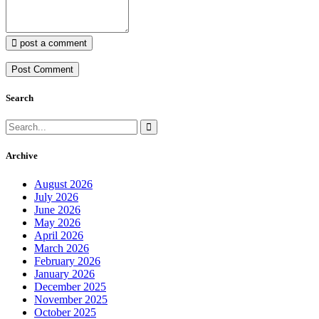
post a comment
Search
Archive
August 2026
July 2026
June 2026
May 2026
April 2026
March 2026
February 2026
January 2026
December 2025
November 2025
October 2025