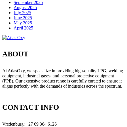
September 2025
August 2025
July 2025
June 2025
May 2025
April 2025
ABOUT
At AtlasOxy, we specialize in providing high-quality LPG, welding
equipment, industrial gases, and personal protective equipment
(PPE). Our extensive product range is carefully curated to ensure it
aligns perfectly with the demands of industries across the spectrum.
payid pokies chile
CONTACT INFO
Vredenburg: +27 69 364 6126