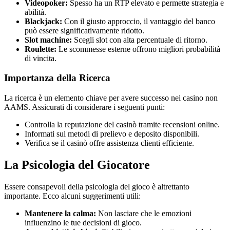
Videopoker:
Spesso ha un RTP elevato e permette strategia e
abilità.
Blackjack:
Con il giusto approccio, il vantaggio del banco
può essere significativamente ridotto.
Slot machine:
Scegli slot con alta percentuale di ritorno.
Roulette:
Le scommesse esterne offrono migliori probabilità
di vincita.
Importanza della Ricerca
La ricerca è un elemento chiave per avere successo nei casino non
AAMS. Assicurati di considerare i seguenti punti:
Controlla la reputazione del casinò tramite recensioni online.
Informati sui metodi di prelievo e deposito disponibili.
Verifica se il casinò offre assistenza clienti efficiente.
La Psicologia del Giocatore
Essere consapevoli della psicologia del gioco è altrettanto
importante. Ecco alcuni suggerimenti utili:
Mantenere la calma:
Non lasciare che le emozioni
influenzino le tue decisioni di gioco.