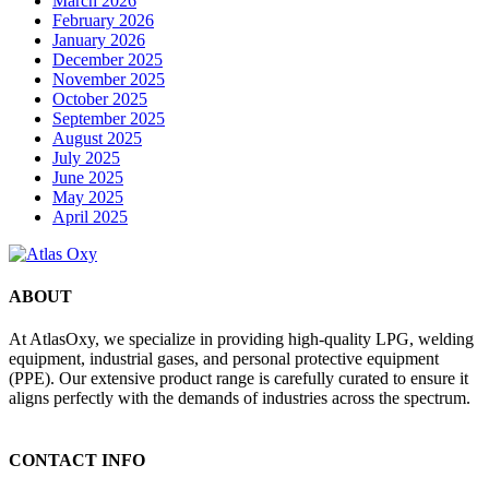
March 2026
February 2026
January 2026
December 2025
November 2025
October 2025
September 2025
August 2025
July 2025
June 2025
May 2025
April 2025
ABOUT
At AtlasOxy, we specialize in providing high-quality LPG, welding
equipment, industrial gases, and personal protective equipment
(PPE). Our extensive product range is carefully curated to ensure it
aligns perfectly with the demands of industries across the spectrum.
payid pokies chile
CONTACT INFO