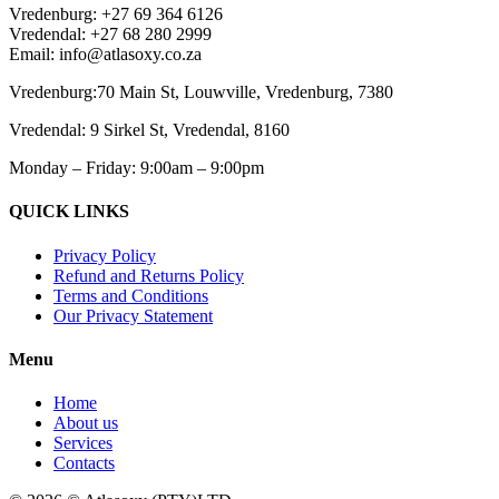
Vredenburg: +27 69 364 6126
Vredendal: +27 68 280 2999
Email: info@atlasoxy.co.za
Vredenburg:70 Main St, Louwville, Vredenburg, 7380
Vredendal: 9 Sirkel St, Vredendal, 8160
Monday – Friday: 9:00am – 9:00pm
QUICK LINKS
Privacy Policy
Refund and Returns Policy
Terms and Conditions
Our Privacy Statement
Menu
Home
About us
Services
Contacts