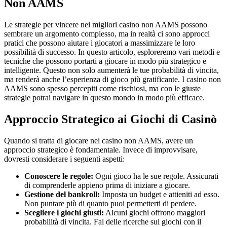
Non AAMS
Le strategie per vincere nei migliori casino non AAMS possono
sembrare un argomento complesso, ma in realtà ci sono approcci
pratici che possono aiutare i giocatori a massimizzare le loro
possibilità di successo. In questo articolo, esploreremo vari metodi e
tecniche che possono portarti a giocare in modo più strategico e
intelligente. Questo non solo aumenterà le tue probabilità di vincita,
ma renderà anche l’esperienza di gioco più gratificante. I casino non
AAMS sono spesso percepiti come rischiosi, ma con le giuste
strategie potrai navigare in questo mondo in modo più efficace.
Approccio Strategico ai Giochi di Casinò
Quando si tratta di giocare nei casino non AAMS, avere un
approccio strategico è fondamentale. Invece di improvvisare,
dovresti considerare i seguenti aspetti:
Conoscere le regole:
Ogni gioco ha le sue regole. Assicurati
di comprenderle appieno prima di iniziare a giocare.
Gestione del bankroll:
Imposta un budget e attieniti ad esso.
Non puntare più di quanto puoi permetterti di perdere.
Scegliere i giochi giusti:
Alcuni giochi offrono maggiori
probabilità di vincita. Fai delle ricerche sui giochi con il