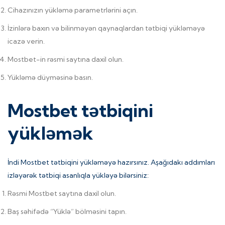
Cihazınızın yükləmə parametrlərini açın.
İzinlərə baxın və bilinməyən qaynaqlardan tətbiqi yükləməyə
icazə verin.
Mostbet-in rəsmi saytına daxil olun.
Yükləmə düyməsinə basın.
Mostbet tətbiqini
yükləmək
İndi Mostbet tətbiqini yükləməyə hazırsınız. Aşağıdakı addımları
izləyərək tətbiqi asanlıqla yükləyə bilərsiniz:
Rəsmi Mostbet saytına daxil olun.
Baş səhifədə “Yüklə” bölməsini tapın.