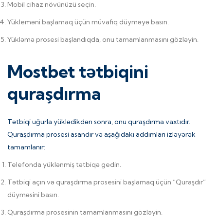
Mobil cihaz növünüzü seçin.
Yükleməni başlamaq üçün müvafiq düyməyə basın.
Yükləmə prosesi başlandıqda, onu tamamlanmasını gözləyin.
Mostbet tətbiqini
quraşdırma
Tətbiqi uğurla yüklədikdən sonra, onu quraşdırma vaxtıdır.
Quraşdırma prosesi asandır və aşağıdakı addımları izləyərək
tamamlanır:
Telefonda yüklənmiş tətbiqə gedin.
Tətbiqi açın və quraşdırma prosesini başlamaq üçün “Quraşdır”
düyməsini basın.
Quraşdırma prosesinin tamamlanmasını gözləyin.