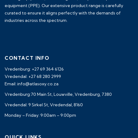
equipment (PPE). Our extensive product range is carefully
curated to ensure it aligns perfectly with the demands of
industries across the spectrum.
payid pokies chile
CONTACT INFO
Vredenburg: +27 69 364 6126
Vredendal: +27 68 280 2999
Email: info@atlasoxy.co.za
Vredenburg:70 Main St, Louwville, Vredenburg, 7380
Vredendal: 9 Sirkel St, Vredendal, 8160
Monday – Friday: 9:00am – 9:00pm
QUICK LINKS