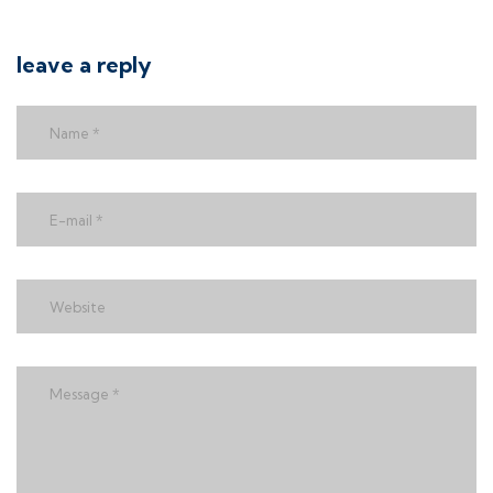
leave a reply