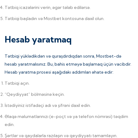
Tətbiq icazələrini verin, əgər tələb edilərsə.
Tətbiqi başladın və Mostbet kontosuna daxil olun.
Hesab yaratmaq
Tətbiqi yüklədikdən və quraşdırdıqdan sonra, Mostbet-də
hesab yaratmalısınız. Bu, bahis etməyə başlamaq üçün vacibdir.
Hesab yaratma prosesi aşağıdakı addımları əhatə edir:
Tətbiqi açın.
“Qeydiyyat” bölməsinə keçin.
İstədiyiniz istifadəçi adı və şifrəni daxil edin.
Əlaqə məlumatlarınızı (e-poçt və ya telefon nömrəsi) təqdim
edin.
Şərtlər və qaydalarla razılaşın və qeydiyyatı tamamlayın.