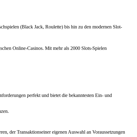
hspielen (Black Jack, Roulette) bis hin zu den modernen Slot-
tschen Online-Casinos. Mit mehr als 2000 Slots-Spielen
Anforderungen perfekt und bietet die bekanntesten Ein- und
nzen.
ren, der Transaktionseiner eigenen Auswahl an Voraussetzungen