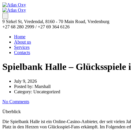
9 Sirkel St, Vredendal, 8160 - 70 Main Road, Vredenburg
+27 68 280 2999 / +27 69 364 6126
Home
About us
Services
Contacts
Spielbank Halle – Glücksspiele 
July 9, 2026
Posted by:
Marshall
Category:
Uncategorized
No Comments
Überblick
Die Spielbank Halle ist ein Online-Casino-Anbieter, der seit vielen J
Platz in den Herzen von Glücksspiel-Fans erkämpft. Im Folgenden erh