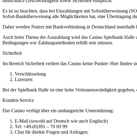
hinsichtlich Geschwindigkeit sowie Sicherheit entspricht.
Es ist zu beachten, dass bei Einzahlungen mit Sofortüberweisung (SO
Sofort-Banküberweisung alle Möglichkeiten hat, eine Übertragung d
Daher werden Nutzer mit Bankverbindung in Deutschland innerhalb k
Auch beim Thema der Auszahlung wird das Casino Spielbank Halle auf
Bedingungen wie Zahlungsmethoden erfüllt sein müssen.
Sicherheit
Im Bereich Sicherheit verliert das Casino keine Punkte: Hier finden s
Verschlüsselung
Lizenzen
Bei der Spielbank Halle ist eine hohe Vertrauenswürdigkeit gegeben, 
Kunden-Service
Das Casino verfügt über ein umfangreiche Unterstützung:
E-Mail (sowohl auf Deutsch wie auch Englisch)
Tel: +49-(0)391 – 70 69 99
Chat für direkte Fragen und Anfragen.