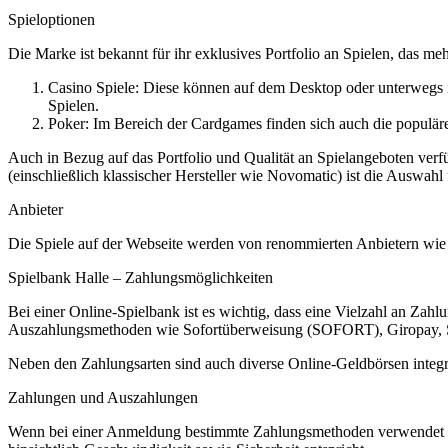
Spieloptionen
Die Marke ist bekannt für ihr exklusives Portfolio an Spielen, das me
Casino Spiele: Diese können auf dem Desktop oder unterwegs i
Spielen.
Poker: Im Bereich der Cardgames finden sich auch die populä
Auch in Bezug auf das Portfolio und Qualität an Spielangeboten verf
(einschließlich klassischer Hersteller wie Novomatic) ist die Auswahl 
Anbieter
Die Spiele auf der Webseite werden von renommierten Anbietern w
Spielbank Halle – Zahlungsmöglichkeiten
Bei einer Online-Spielbank ist es wichtig, dass eine Vielzahl an Zahl
Auszahlungsmethoden wie Sofortüberweisung (SOFORT), Giropay, Sk
Neben den Zahlungsarten sind auch diverse Online-Geldbörsen integri
Zahlungen und Auszahlungen
Wenn bei einer Anmeldung bestimmte Zahlungsmethoden verwendet wer