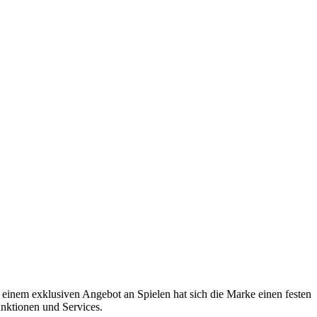
nd einem exklusiven Angebot an Spielen hat sich die Marke einen festen
unktionen und Services.