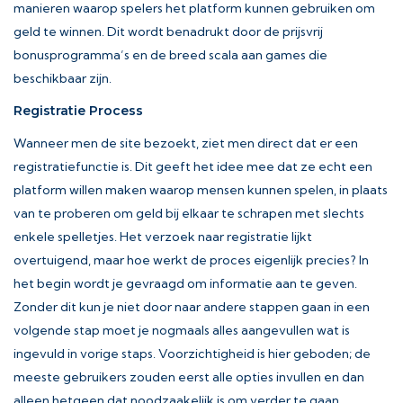
manieren waarop spelers het platform kunnen gebruiken om
geld te winnen. Dit wordt benadrukt door de prijsvrij
bonusprogramma’s en de breed scala aan games die
beschikbaar zijn.
Registratie Process
Wanneer men de site bezoekt, ziet men direct dat er een
registratiefunctie is. Dit geeft het idee mee dat ze echt een
platform willen maken waarop mensen kunnen spelen, in plaats
van te proberen om geld bij elkaar te schrapen met slechts
enkele spelletjes. Het verzoek naar registratie lijkt
overtuigend, maar hoe werkt de proces eigenlijk precies? In
het begin wordt je gevraagd om informatie aan te geven.
Zonder dit kun je niet door naar andere stappen gaan in een
volgende stap moet je nogmaals alles aangevullen wat is
ingevuld in vorige staps. Voorzichtigheid is hier geboden; de
meeste gebruikers zouden eerst alle opties invullen en dan
alleen hetgeen dat noodzaakelijk is om verder te gaan.