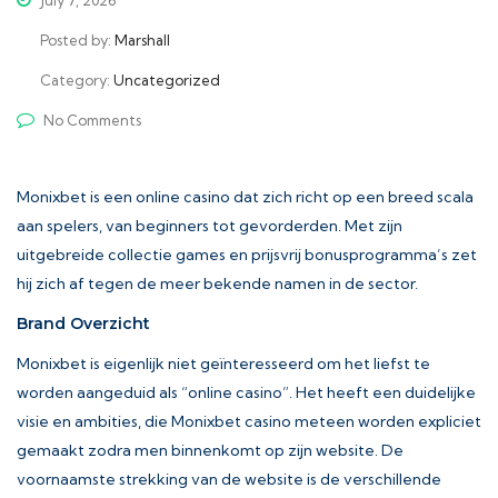
Posted by:
Marshall
Category:
Uncategorized
No Comments
Monixbet is een online casino dat zich richt op een breed scala
aan spelers, van beginners tot gevorderden. Met zijn
uitgebreide collectie games en prijsvrij bonusprogramma’s zet
hij zich af tegen de meer bekende namen in de sector.
Brand Overzicht
Monixbet is eigenlijk niet geïnteresseerd om het liefst te
worden aangeduid als “online casino”. Het heeft een duidelijke
visie en ambities, die
Monixbet casino
meteen worden expliciet
gemaakt zodra men binnenkomt op zijn website. De
voornaamste strekking van de website is de verschillende