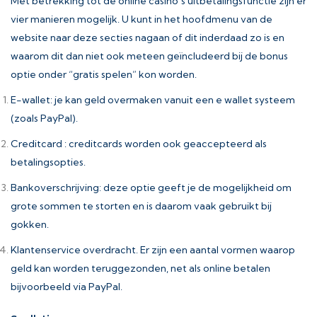
Met betrekking tot de online casino’s uitbetalingsfunctie zijn er
vier manieren mogelijk. U kunt in het hoofdmenu van de
website naar deze secties nagaan of dit inderdaad zo is en
waarom dit dan niet ook meteen geïncludeerd bij de bonus
optie onder “gratis spelen” kon worden.
E-wallet: je kan geld overmaken vanuit een e wallet systeem
(zoals PayPal).
Creditcard : creditcards worden ook geaccepteerd als
betalingsopties.
Bankoverschrijving: deze optie geeft je de mogelijkheid om
grote sommen te storten en is daarom vaak gebruikt bij
gokken.
Klantenservice overdracht. Er zijn een aantal vormen waarop
geld kan worden teruggezonden, net als online betalen
bijvoorbeeld via PayPal.