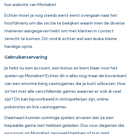
hun website van Monixbet.
Echter moet je nog steeds eerst eerst overgaan naar het
hoofdmenu om die sectie te bekijken waarin men de diverse
manieren aangegeven hebt om met klanten in contact
terecht te komen. Dit vind ik echter wel een leuke kleine
handige optie.
Gebruikerservaring
Je hebt nu een account, een bonus en bent klaar voor het
spelen op Monixbet! Echter dit is alles nog maar de bovenkant
van een enorme berg casinogames die je kunt uitkiezen. Hoe
zit het met alle verschillende games waarvan er ook al veel
zijn? Dit kan bijvoorbeeld in slotsspelletjes zijn, online
pokersites en live casinogames.
Daarnaast kunnen sommige spelers ervaren dat ze een
bepaalde game niet hebben geladen. Dus voor degenen die
nog nooit op Monixbet gespeeld hebben of hun geld