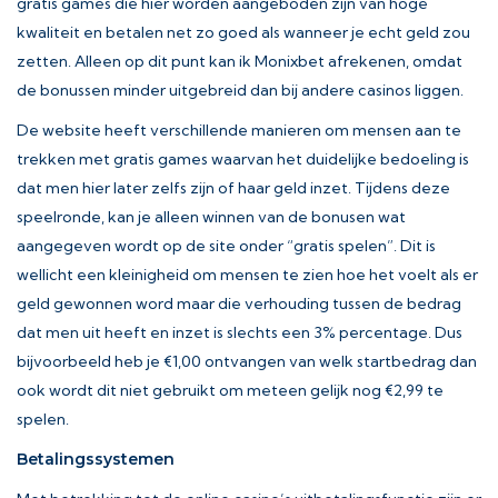
gratis games die hier worden aangeboden zijn van hoge
kwaliteit en betalen net zo goed als wanneer je echt geld zou
zetten. Alleen op dit punt kan ik Monixbet afrekenen, omdat
de bonussen minder uitgebreid dan bij andere casinos liggen.
De website heeft verschillende manieren om mensen aan te
trekken met gratis games waarvan het duidelijke bedoeling is
dat men hier later zelfs zijn of haar geld inzet. Tijdens deze
speelronde, kan je alleen winnen van de bonusen wat
aangegeven wordt op de site onder “gratis spelen”. Dit is
wellicht een kleinigheid om mensen te zien hoe het voelt als er
geld gewonnen word maar die verhouding tussen de bedrag
dat men uit heeft en inzet is slechts een 3% percentage. Dus
bijvoorbeeld heb je €1,00 ontvangen van welk startbedrag dan
ook wordt dit niet gebruikt om meteen gelijk nog €2,99 te
spelen.
Betalingssystemen