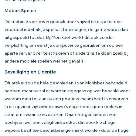
Mobiel Spelen
De mobiele versie is in gebruik door vrijwel elke speler een
voordeel is dat als je spel wilt beëindigen, de game wordt dan
uitgespeeld tot slot. Bij Monixbet werkt dit ook zonder
verplichting om eerst je computer te gebruiken om op een
aparte server over te schakelen of anderzins te doen zoals bij
andere mobiele spellen wel het geval is.
Beveiliging en Licentie
Dit artikel zou de hele geschiedenis van Monixbet behandeld
hebben, maar nu zal er worden ingegaan op wat bepaald weet
waarom men tot aan nu een positieve naam heeft verworven.
In dit opzicht zijn online casino’s nog steeds geen spelers in
staat om zwaar te investeren. Daarentegen bieden veel
bedrijven wel een veiligheidspakket dat zeer krachtige
wapens bezit die beschikbaar gemaakt worden door de hoge