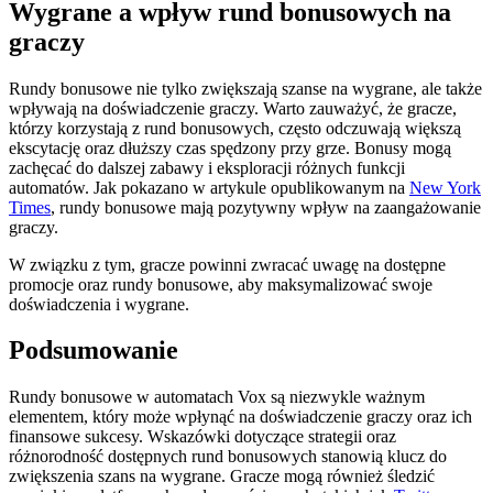
Wygrane a wpływ rund bonusowych na
graczy
Rundy bonusowe nie tylko zwiększają szanse na wygrane, ale także
wpływają na doświadczenie graczy. Warto zauważyć, że gracze,
którzy korzystają z rund bonusowych, często odczuwają większą
ekscytację oraz dłuższy czas spędzony przy grze. Bonusy mogą
zachęcać do dalszej zabawy i eksploracji różnych funkcji
automatów. Jak pokazano w artykule opublikowanym na
New York
Times
, rundy bonusowe mają pozytywny wpływ na zaangażowanie
graczy.
W związku z tym, gracze powinni zwracać uwagę na dostępne
promocje oraz rundy bonusowe, aby maksymalizować swoje
doświadczenia i wygrane.
Podsumowanie
Rundy bonusowe w automatach Vox są niezwykle ważnym
elementem, który może wpłynąć na doświadczenie graczy oraz ich
finansowe sukcesy. Wskazówki dotyczące strategii oraz
różnorodność dostępnych rund bonusowych stanowią klucz do
zwiększenia szans na wygrane. Gracze mogą również śledzić