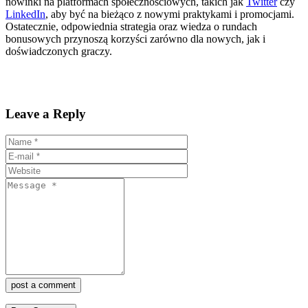
nowinki na platformach społecznościowych, takich jak
Twitter
czy
LinkedIn
, aby być na bieżąco z nowymi praktykami i promocjami.
Ostatecznie, odpowiednia strategia oraz wiedza o rundach
bonusowych przynoszą korzyści zarówno dla nowych, jak i
doświadczonych graczy.
Leave a Reply
post a comment