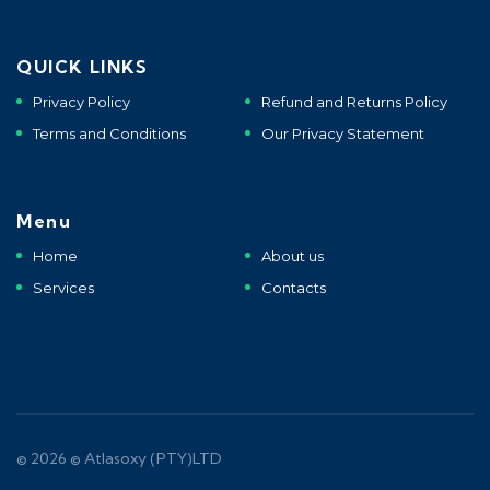
QUICK LINKS
Privacy Policy
Refund and Returns Policy
Terms and Conditions
Our Privacy Statement
Menu
Home
About us
Services
Contacts
© 2026 © Atlasoxy (PTY)LTD