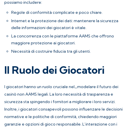
possiamo includere:
Regole di conformità complicate e poco chiare.
Internet e la protezione dei dati: mantenere la sicurezza
delle informazioni dei giocatori è vitale.
La concorrenza con le piattaforme AAMS che offrono
maggiore protezione ai giocatori.
Necessità di costruire fiducia tra gli utenti.
Il Ruolo dei Giocatori
I giocatori hanno un ruolo cruciale nel_modelare il futuro dei
casinò non AAMS legali. La loro necessità di trasparenza e
sicurezza sta spingendo i fornitori a migliorare i loro servizi.
Inoltre, i giocatori consapevoli possono influenzare le decisioni
normative e le politiche di conformità, chiedendo maggiori
garanzie e opzioni di gioco responsabile. L’interazione con i