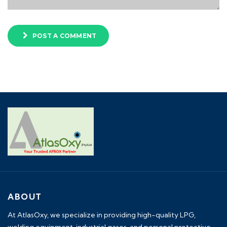
POST A COMMENT
ABOUT
At AtlasOxy, we specialize in providing high-quality LPG,
welding equipment, industrial gases, and personal protective