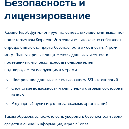
Безопасность и
лицензирование
Казино 1xbet функционирует на основании лицензии, выданной
правительством Кюрасао. Это означает, что казино соблюдает
определенные стандарты безопасности и честности. Игроки
могут быть уверены в защите своих данных и честности
проведенных игр. Безопасность пользователей
подтверждается следующими мерами:
Шифрование данных с использованием SSL-технологий.
Отсутствие возможности манипуляции с играми со стороны
казино.
Регулярный аудит игр от независимых организаций.
Таким образом, вы можете быть уверены в безопасности своих
средств и личной информации, играя в 1xbet.