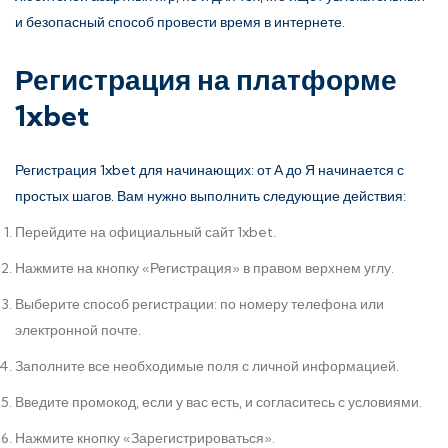
и безопасный способ провести время в интернете.
Регистрация на платформе
1xbet
Регистрация 1xbet для начинающих: от А до Я начинается с
простых шагов. Вам нужно выполнить следующие действия:
Перейдите на официальный сайт 1xbet.
Нажмите на кнопку «Регистрация» в правом верхнем углу.
Выберите способ регистрации: по номеру телефона или
электронной почте.
Заполните все необходимые поля с личной информацией.
Введите промокод, если у вас есть, и согласитесь с условиями.
Нажмите кнопку «Зарегистрироваться».