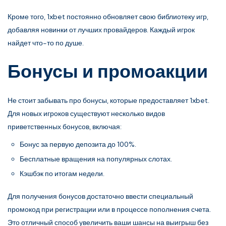
Кроме того, 1xbet постоянно обновляет свою библиотеку игр,
добавляя новинки от лучших провайдеров. Каждый игрок
найдет что-то по душе.
Бонусы и промоакции
Не стоит забывать про бонусы, которые предоставляет 1xbet.
Для новых игроков существуют несколько видов
приветственных бонусов, включая:
Бонус за первую депозита до 100%.
Бесплатные вращения на популярных слотах.
Кэшбэк по итогам недели.
Для получения бонусов достаточно ввести специальный
промокод при регистрации или в процессе пополнения счета.
Это отличный способ увеличить ваши шансы на выигрыш без