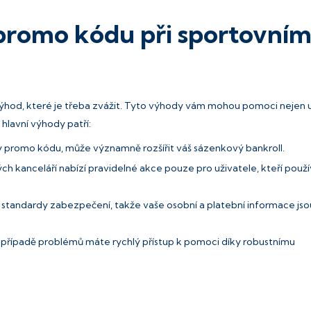
promo kódu při sportovní
ýhod, které je třeba zvážit. Tyto výhody vám mohou pomoci nejen u
 hlavní výhody patří:
y promo kódu, může významně rozšířit váš sázenkový bankroll.
h kanceláří nabízí pravidelné akce pouze pro uživatele, kteří použí
tandardy zabezpečení, takže vaše osobní a platební informace jso
případě problémů máte rychlý přístup k pomoci díky robustnímu