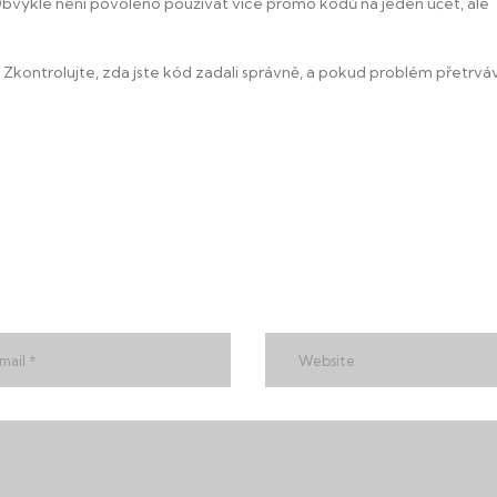
bvykle není povoleno používat více promo kódů na jeden účet, ale
 Zkontrolujte, zda jste kód zadali správně, a pokud problém přetrvá