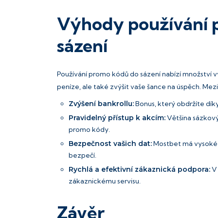
Výhody používání 
sázení
Používání promo kódů do sázení nabízí množství v
peníze, ale také zvýšit vaše šance na úspěch. Mezi
Zvýšení bankrollu:
Bonus, který obdržíte dík
Pravidelný přístup k akcím:
Většina sázkovýc
promo kódy.
Bezpečnost vašich dat:
Mostbet má vysoké s
bezpečí.
Rychlá a efektivní zákaznická podpora:
V 
zákaznickému servisu.
Závěr