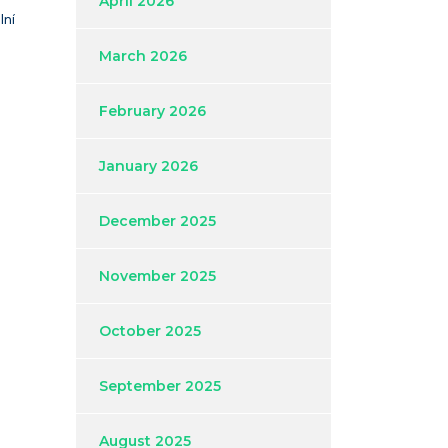
April 2026
lní
March 2026
February 2026
January 2026
December 2025
November 2025
October 2025
September 2025
August 2025