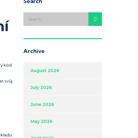
Search
ní
Archive
vý kód
August 2026
t svůj
July 2026
June 2026
May 2026
vkladu.