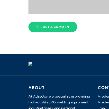
POST A COMMENT
ABOUT
CON
At AtlasOxy, we specialize in providing
Vreden
high-quality LPG, welding equipment,
Vreden
industrial gases, and personal
Email: