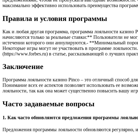
максимально эффективно использовать преимущества програм
Правила и условия программы
Как и любая другая программа, программа лояльности казино P
начисляются только за реальные ставки:** Пользователи не мог
истечении которого они аннулируются.- **Минимальный порог
Некоторые игры могут не участвовать в программе лояльности
(https://www.forbes.ru) в статье, рассказывающей о лучших прак
Заключение
Программа лояльности казино Pinco – это отличный способ для
Понимание всех ее аспектов позволяет использовать ее возмож
лояльности, так как она может существенно повысить вашу иг
Часто задаваемые вопросы
1. Как часто обновляются предложения программы лояльн
Предложения программы лояльности обновляются регулярно, и 