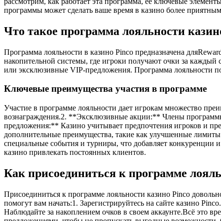
рассмотрим, как работает эта программа, её ключевые элемент
программы может сделать ваше время в казино более приятны
Что такое программа лояльности казин
Программа лояльности в казино Pinco предназначена дляRewar
накопительной системы, где игроки получают очки за каждый 
или эксклюзивные VIP-предложения. Программа лояльности по
Ключевые преимущества участия в программе
Участие в программе лояльности дает игрокам множество преи
вознаграждения.2. **Эксклюзивные акции:** Члены программ
предложения:** Казино учитывает предпочтения игроков и пре
дополнительные преимущества, такие как улучшенные лимиты 
специальные события и турниры, что добавляет конкуренции и у
казино привлекать постоянных клиентов.
Как присоединиться к программе лояль
Присоединиться к программе лояльности казино Pinco довольно
помогут вам начать:1. Зарегистрируйтесь на сайте казино Pinc
Наблюдайте за накоплением очков в своем аккаунте.Всё это в
предложениями, чтобы не пропускать выгодные возможности. Оп