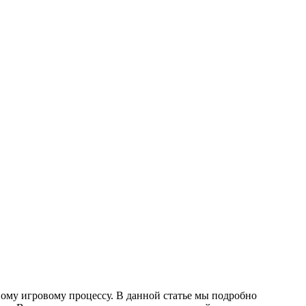
ому игровому процессу. В данной статье мы подробно