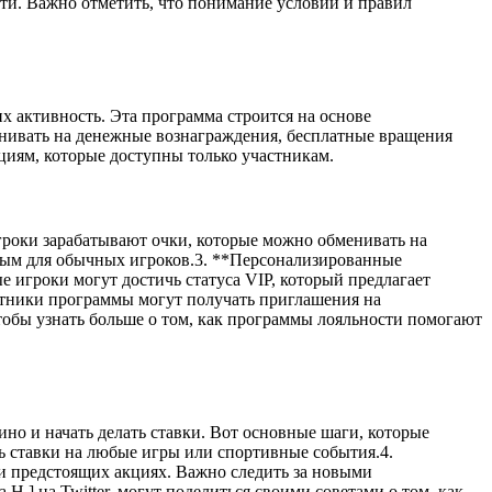
сти. Важно отметить, что понимание условий и правил
х активность. Эта программа строится на основе
енивать на денежные вознаграждения, бесплатные вращения
циям, которые доступны только участникам.
гроки зарабатывают очки, которые можно обменивать на
ным для обычных игроков.3. **Персонализированные
 игроки могут достичь статуса VIP, который предлагает
тники программы могут получать приглашения на
 чтобы узнать больше о том, как программы лояльности помогают
ино и начать делать ставки. Вот основные шаги, которые
ть ставки на любые игры или спортивные события.4.
 и предстоящих акциях. Важно следить за новыми
.] на Twitter, могут поделиться своими советами о том, как