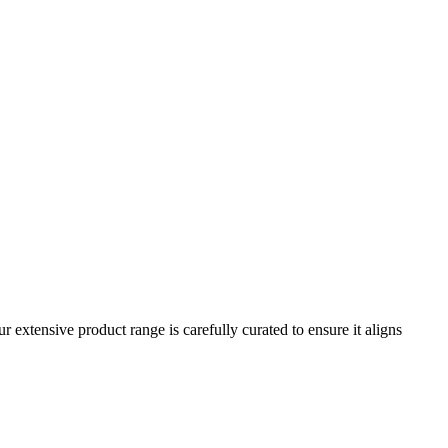
extensive product range is carefully curated to ensure it aligns