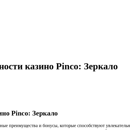
сти казино Pinco: Зеркало
но Pinco: Зеркало
чные преимущества и бонусы, которые способствуют увлекательн