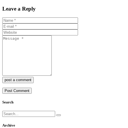
Leave a Reply
post a comment
Search
Archive