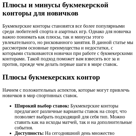
Плюсы и минусы букмекерской
конторы для новичков
Букмекерские конторы становятся все более популярными
среди любителей спорта и азартных игр. Однако для новичка
важно понимать как плюсы, так и минусы этого
увлекательного, но рискованного занятия. В данной статье мы
рассмотрим основные преимущества и недостатки, с
которыми сталкиваются новички при работе с букмекерскими
конторами. Такой подход поможет вам взвесить все за и
против, прежде чем делать первые шаги в мире ставок.
Плюсы букмекерских контор
Начнем с положительных аспектов, которые могут привлечь
новичков в мир спортивных ставок.
Широкий выбор ставок:
Букмекерские конторы
предлагают различные варианты ставок на спорт, что
позволяет выбрать подходящий для себя тип. Можно
ставить как на исходы матчей, так и на дополнительные
события.
Доступность:
На сегодняшний день множество