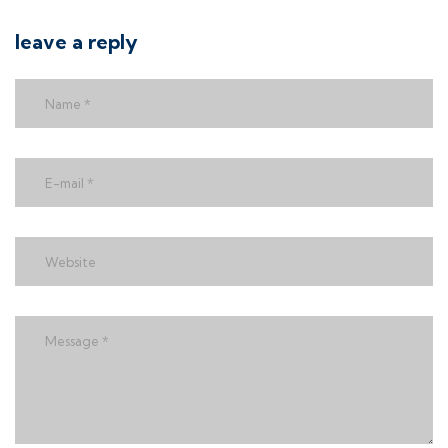
leave a reply