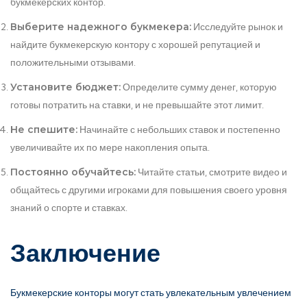
букмекерских контор.
Выберите надежного букмекера:
Исследуйте рынок и
найдите букмекерскую контору с хорошей репутацией и
положительными отзывами.
Установите бюджет:
Определите сумму денег, которую
готовы потратить на ставки, и не превышайте этот лимит.
Не спешите:
Начинайте с небольших ставок и постепенно
увеличивайте их по мере накопления опыта.
Постоянно обучайтесь:
Читайте статьи, смотрите видео и
общайтесь с другими игроками для повышения своего уровня
знаний о спорте и ставках.
Заключение
Букмекерские конторы могут стать увлекательным увлечением