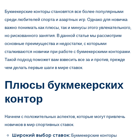
Букмекерские конторы становятся все более популярными
среди любителей спорта и азартных игр. Однако для новичка
важно понимать как плюсы, так и минусы этого увлекательного,
но рискованного занятия. В данной статье мы рассмотрим
основные преимущества и недостатки, с которыми
сталкиваются новички при работе с букмекерскими конторами.
Такой подход поможет вам взвесить все за и против, прежде
чем делать первые шаги в мире ставок.
Плюсы букмекерских
контор
Начнем с положительных аспектов, которые могут привлечь
новичков в мир спортивных ставок.
Широкий выбор ставок:
Букмекерские конторы