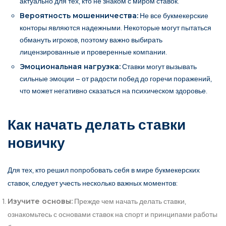
актуально для тех, кто не знаком с миром ставок.
Вероятность мошенничества:
Не все букмекерские
конторы являются надежными. Некоторые могут пытаться
обмануть игроков, поэтому важно выбирать
лицензированные и проверенные компании.
Эмоциональная нагрузка:
Ставки могут вызывать
сильные эмоции – от радости побед до горечи поражений,
что может негативно сказаться на психическом здоровье.
Как начать делать ставки
новичку
Для тех, кто решил попробовать себя в мире букмекерских
ставок, следует учесть несколько важных моментов:
Изучите основы:
Прежде чем начать делать ставки,
ознакомьтесь с основами ставок на спорт и принципами работы