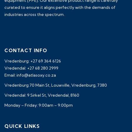
equipment (PPE). Our extensive product range is carefully
curated to ensure it aligns perfectly with the demands of
industries across the spectrum.
payid pokies chile
CONTACT INFO
Vredenburg: +27 69 364 6126
Vredendal: +27 68 280 2999
Email: info@atlasoxy.co.za
Vredenburg:70 Main St, Louwville, Vredenburg, 7380
Vredendal: 9 Sirkel St, Vredendal, 8160
Monday – Friday: 9:00am – 9:00pm
QUICK LINKS