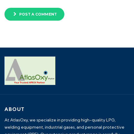
POST A COMMENT
ABOUT
At AtlasOxy, we specialize in providing high-quality LPG,
welding equipment, industrial gases, and personal protective