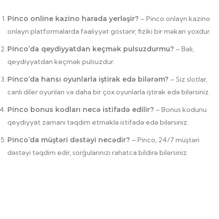
Pinco online kazino harada yerləşir?
– Pinco onlayn kazino
onlayn platformalarda fəaliyyət göstərir, fiziki bir məkan yoxdur.
Pinco’da qeydiyyatdan keçmək pulsuzdurmu?
– Bəli,
qeydiyyatdan keçmək pulsuzdur.
Pinco’da hansı oyunlarla iştirak edə bilərəm?
– Siz slotlar,
canlı diler oyunları və daha bir çox oyunlarla iştirak edə bilərsiniz.
Pinco bonus kodları necə istifadə edilir?
– Bonus kodunu
qeydiyyat zamanı təqdim etməklə istifadə edə bilərsiniz.
Pinco’da müştəri dəstəyi necədir?
– Pinco, 24/7 müştəri
dəstəyi təqdim edir, sorğularınızı rahatca bildirə bilərsiniz.