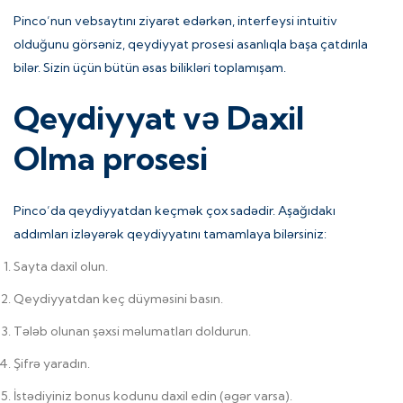
Pinco’nun vebsaytını ziyarət edərkən, interfeysi intuitiv
olduğunu görsəniz, qeydiyyat prosesi asanlıqla başa çatdırıla
bilər. Sizin üçün bütün əsas bilikləri toplamışam.
Qeydiyyat və Daxil
Olma prosesi
Pinco’da qeydiyyatdan keçmək çox sadədir. Aşağıdakı
addımları izləyərək qeydiyyatını tamamlaya bilərsiniz:
Sayta daxil olun.
Qeydiyyatdan keç düyməsini basın.
Tələb olunan şəxsi məlumatları doldurun.
Şifrə yaradın.
İstədiyiniz bonus kodunu daxil edin (əgər varsa).