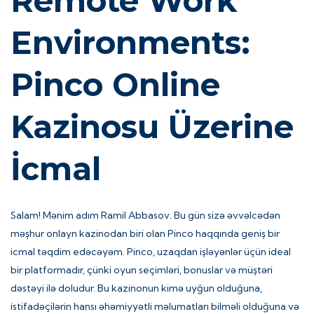
Remote Work
Environments:
Pinco Online
Kazinosu Üzerine
İcmal
Salam! Mənim adım Ramil Abbasov. Bu gün sizə əvvəlcədən
məşhur onlayn kazinodan biri olan Pinco haqqında geniş bir
icmal təqdim edəcəyəm. Pinco, uzaqdan işləyənlər üçün ideal
bir platformadır, çünki oyun seçimləri, bonuslar və müştəri
dəstəyi ilə doludur. Bu kazinonun kimə uyğun olduğuna,
istifadəçilərin hansı əhəmiyyətli məlumatları bilməli olduğuna və