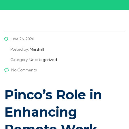
June 26, 2026
Posted by:
Marshall
Category:
Uncategorized
No Comments
Pinco’s Role in
Enhancing