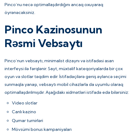
Pinco’nu necə optimallaşdırdığını ancaq oxuyaraq
öyrənəcəksiniz.
Pinco Kazinosunun
Rəsmi Vebsaytı
Pinco’nun vebsaytı, minimalist dizaynı və istifadəsi asan
interfeysi ilə fərqlənir. Sayt, müxtəlif kateqoriyalarda bir çox
oyun və slotlar təqdim edir. İstifadəçilərə geniş əyləncə seçimi
sunmaqla yanaşı, vebsaytı mobil cihazlarla da uyumlu olaraq
optimallaşdırılmışdır. Aşağıdakı xidmətləri istifadə edə bilərsiniz:
Video slotlar
Canlı kazino
Qumar turnirləri
Mövsümi bonus kampaniyaları