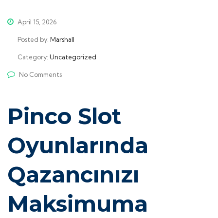
April 15, 2026
Posted by:
Marshall
Category:
Uncategorized
No Comments
Pinco Slot
Oyunlarında
Qazancınızı
Maksimuma