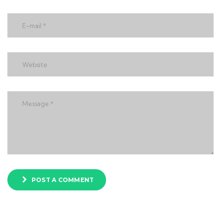
POST A COMMENT