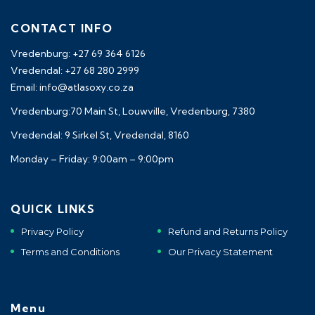
CONTACT INFO
Vredenburg: +27 69 364 6126
Vredendal: +27 68 280 2999
Email: info@atlasoxy.co.za
Vredenburg:70 Main St, Louwville, Vredenburg, 7380
Vredendal: 9 Sirkel St, Vredendal, 8160
Monday – Friday: 9:00am – 9:00pm
QUICK LINKS
Privacy Policy
Refund and Returns Policy
Terms and Conditions
Our Privacy Statement
Menu