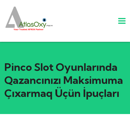
Pinco Slot Oyunlarında
Qazancınızı Maksimuma
Çıxarmaq Üçün İpuçları