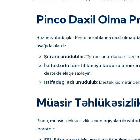
Pinco Daxil Olma Pr
Bəzən istifadəçilər Pinco hesablarına daxil olmaqda 
aşağıdakılardır:
Şifrəni unudublar:
“Şifrəni unutdunuz?” seçimin
İki faktorlu identifikasiya kodunu almırsın
dəstəklə əlaqə saxlayın.
İstifadəçi adı unudulub:
Dəstək xidmətindən
Müasir Təhlükəsizli
Pinco, müasir təhlükəsizlik texnologiyaları ilə istif
ibarətdir:
SSL Şifrələməsi:
Məlumatların ötürülməsi zaman