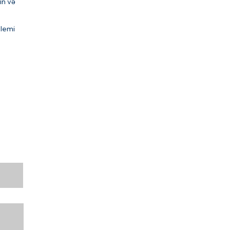
in və
blemi