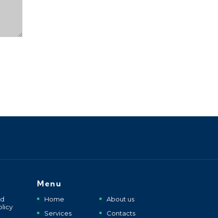
Menu
nd
Home
About us
licy
Services
Contacts