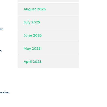
August 2025
July 2025
arı
June 2025
May 2025
ə,
April 2025
ılardan