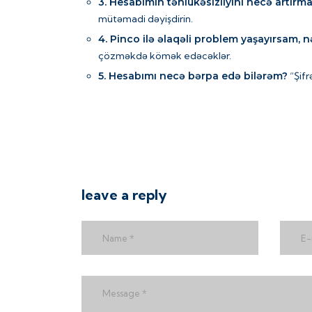
3. Hesabımın təhlükəsizliyini necə artırm
mütəmadi dəyişdirin.
4. Pinco ilə əlaqəli problem yaşayırsam, 
çözməkdə kömək edəcəklər.
5. Hesabımı necə bərpa edə bilərəm?
“Şifr
leave a reply