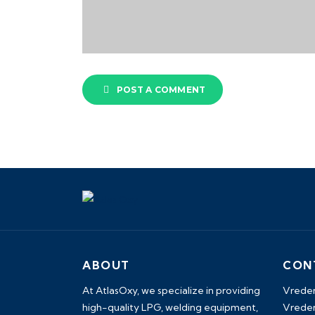
POST A COMMENT
ABOUT
CON
At AtlasOxy, we specialize in providing
Vreden
high-quality LPG, welding equipment,
Vreden