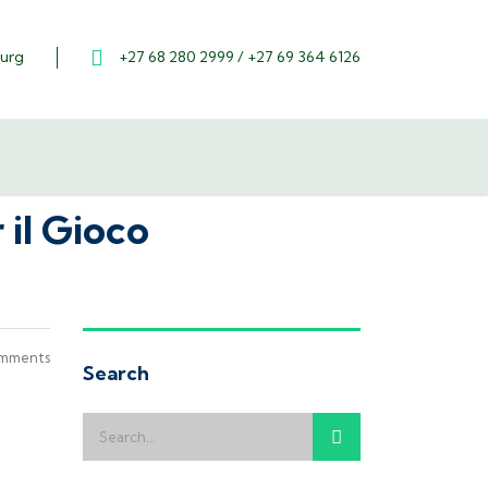
burg
+27 68 280 2999 / +27 69 364 6126
il Gioco
mments
Search