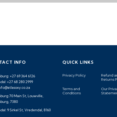
TACT INFO
QUICK LINKS
Privacy Policy
Refund a
burg: +27 69 364 6126
Returns P
dal: +27 68 280 2999
info@atlasoxy.co.za
Terms and
Our Priva
Conditions
Stateme
urg:70 Main St, Louwville,
burg, 7380
al: 9 Sirkel St, Vredendal, 8160