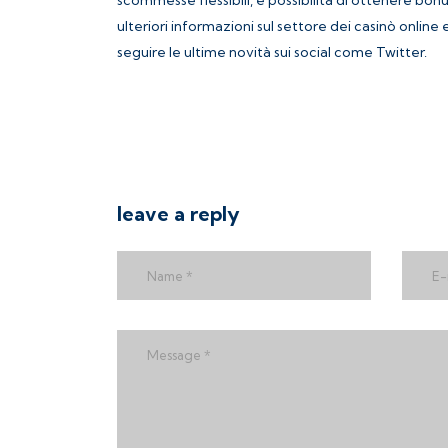
scommesse flessibili, e possibilità di ottenere bon
ulteriori informazioni sul settore dei casinò onlin
seguire le ultime novità sui social come
Twitter
.
leave a reply