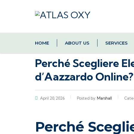
HOME
ABOUT US
SERVICES
Perché Scegliere E
d’Aazzardo Online?
April 20, 2026
Posted by:
Marshall
Cate
Perché Scegli