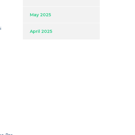
May 2025
i
April 2025