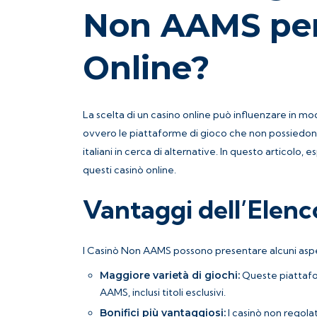
Non AAMS per 
Online?
La scelta di un casino online può influenzare in mo
ovvero le piattaforme di gioco che non possiedono
italiani in cerca di alternative. In questo articol
questi casinò online.
Vantaggi dell’Elen
I Casinò Non AAMS possono presentare alcuni aspetti 
Maggiore varietà di giochi:
Queste piattafo
AAMS, inclusi titoli esclusivi.
Bonifici più vantaggiosi:
I casinò non regola