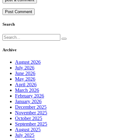
Search
Archive
August 2026
July 2026
June 2026
May 2026
April 2026
March 2026
February 2026
January 2026
December 2025
November 2025
October 2025
September 2025
August 2025
July 2025