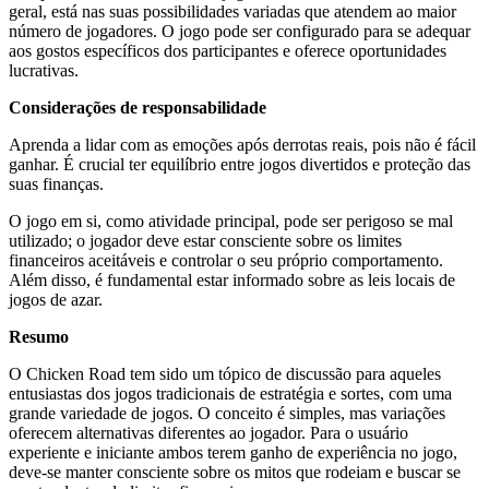
geral, está nas suas possibilidades variadas que atendem ao maior
número de jogadores. O jogo pode ser configurado para se adequar
aos gostos específicos dos participantes e oferece oportunidades
lucrativas.
Considerações de responsabilidade
Aprenda a lidar com as emoções após derrotas reais, pois não é fácil
ganhar. É crucial ter equilíbrio entre jogos divertidos e proteção das
suas finanças.
O jogo em si, como atividade principal, pode ser perigoso se mal
utilizado; o jogador deve estar consciente sobre os limites
financeiros aceitáveis e controlar o seu próprio comportamento.
Além disso, é fundamental estar informado sobre as leis locais de
jogos de azar.
Resumo
O Chicken Road tem sido um tópico de discussão para aqueles
entusiastas dos jogos tradicionais de estratégia e sortes, com uma
grande variedade de jogos. O conceito é simples, mas variações
oferecem alternativas diferentes ao jogador. Para o usuário
experiente e iniciante ambos terem ganho de experiência no jogo,
deve-se manter consciente sobre os mitos que rodeiam e buscar se