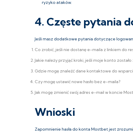
ryzyko ataków.
4. Częste pytania 
Jeśli masz dodatkowe pytania dotyczące logowani
Co zrobić, jeśli nie dostanę e-maila z linkiem do r
Jakie należy przyjąć kroki, jeśli moje konto zosta
Gdzie mogę znaleźć dane kontaktowe do wsparc
Czy mogę ustawić nowe hasło bez e-maila?
Jak mogę zmienić swój adres e-mail w koncie Mos
Wnioski
Zapomnienie hasła do konta Mostbet jest zrozumi