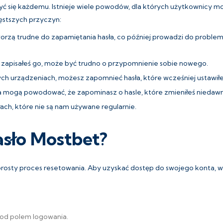
ć się każdemu. Istnieje wiele powodów, dla których użytkownicy m
ęstszych przyczyn:
orzą trudne do zapamiętania hasła, co później prowadzi do proble
nie zapisałeś go, może być trudno o przypomnienie sobie nowego.
ych urządzeniach, możesz zapomnieć hasła, które wcześniej ustawiłe
 mogą powodować, że zapominasz o hasle, które zmieniłeś niedaw
ach, które nie są nam używane regularnie.
asło Mostbet?
 prosty proces resetowania. Aby uzyskać dostęp do swojego konta, 
ę pod polem logowania.