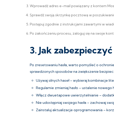
Wprowadź adres e-mail powiązany z kontem Mos
Sprawdź swoją skrzynkę pocztową w poszukiwaniu 
Postępuj zgodnie z instrukcjami zawartymi w wiad
Po zakończeniu procesu, zaloguj się na swoje kon
3. Jak zabezpieczy
Po zresetowaniu hasła, warto pomyśleć o ochroni
sprawdzonych sposobów na zwiększenie bezpiec
Używaj silnych haseł – wybieraj kombinacje lite
Regularnie zmieniaj hasło – ustalenie nowego 
Włącz dwuetapowe uwierzytelnianie – dodatk
Nie udostępniaj swojego hasła – zachowaj swo
Zainstaluj aktualizacje oprogramowania – korzy