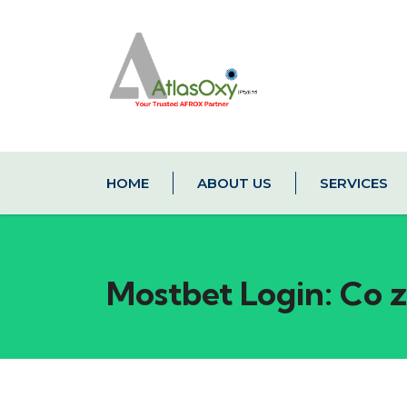
HOME
ABOUT US
SERVICES
Mostbet Login: Co zr