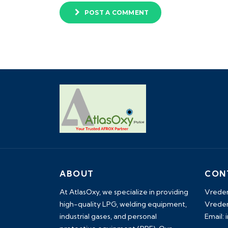
POST A COMMENT
ABOUT
CON
At AtlasOxy, we specialize in providing
Vreden
high-quality LPG, welding equipment,
Vreden
industrial gases, and personal
Email: