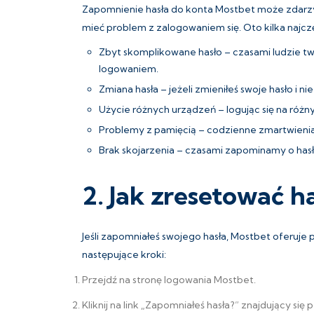
Zapomnienie hasła do konta Mostbet może zdarzy
mieć problem z zalogowaniem się. Oto kilka najcz
Zbyt skomplikowane hasło – czasami ludzie tw
logowaniem.
Zmiana hasła – jeżeli zmieniłeś swoje hasło i 
Użycie różnych urządzeń – logując się na różn
Problemy z pamięcią – codzienne zmartwienia
Brak skojarzenia – czasami zapominamy o hasł
2. Jak zresetować h
Jeśli zapomniałeś swojego hasła, Mostbet oferuje
następujące kroki:
Przejdź na stronę logowania Mostbet.
Kliknij na link „Zapomniałeś hasła?” znajdujący si