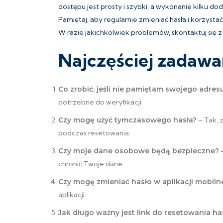
dostępu jest prosty i szybki, a wykonanie kilku 
Pamiętaj, aby regularnie zmieniać hasła i korzy
W razie jakichkolwiek problemów, skontaktuj się z
Najczęściej zadawa
Co zrobić, jeśli nie pamiętam swojego adres
potrzebne do weryfikacji.
Czy mogę użyć tymczasowego hasła?
– Tak, 
podczas resetowania.
Czy moje dane osobowe będą bezpieczne?
–
chronić Twoje dane.
Czy mogę zmieniać hasło w aplikacji mobiln
aplikacji.
Jak długo ważny jest link do resetowania ha