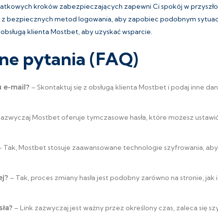
dodatkowych kroków zabezpieczających zapewni Ci spokój w przyszłoś
stać z bezpiecznych metod logowania, aby zapobiec podobnym sytua
 obsługą klienta Mostbet, aby uzyskać wsparcie.
ne pytania (FAQ)
u e-mail?
– Skontaktuj się z obsługą klienta Mostbet i podaj inne da
zazwyczaj Mostbet oferuje tymczasowe hasła, które możesz ustawi
 Tak, Mostbet stosuje zaawansowane technologie szyfrowania, aby
ej?
– Tak, proces zmiany hasła jest podobny zarówno na stronie, jak i
sła?
– Link zazwyczaj jest ważny przez określony czas, zaleca się sz