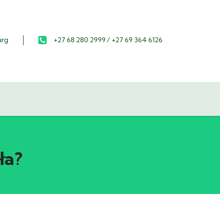
urg
+27 68 280 2999 / +27 69 364 6126
ła?