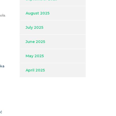
August 2025
sła.
July 2025
June 2025
May 2025
lka
April 2025
ać