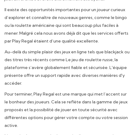
Il existe des opportunités importantes pour un joueur curieux
d’explorer et connaître de nouveaux genres, comme le bingo
ou la roulette américaine qui sont beaucoup plus faciles à
mener. Malgré cela nous avons déjà dit que les services offerts
par Play Regal étaient d’une qualité excellente.
Au-delà du simple plaisir des jeux en ligne tels que blackjack ou
des titres très récents comme Le jeu de roulette russe, la
plateforme s’avère globalement fiable et sécurisée. L'équipe
présente offre un support rapide avec diverses manières d'y
accéder.
Pour terminer, Play Regal est une marque qui met l’accent sur
le bonheur des joueurs. Cela se reflète dans la gamme de jeux
proposés et la possibilité de jouer en toute sécurité avec
différentes options pour gérer votre compte ou votre session
active.