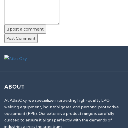
post a comment
ABOUT
At AtlasOxy, we specialize in providing high-quality LPG,
welding equipment, industrial gases, and personal protective
equipment (PPE). Our extensive product range is carefully
curated to ensure it aligns perfectly with the demands of
industries across the spectrum.