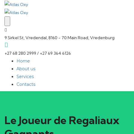
9 Sirkel St, Vredendal, 8160 - 70 Main Road, Vredenburg
+27 68 280 2999 / +27 69 364 6126
Home
About us
Services
Contacts
Le Joueur de Regaliaux
Gagnants