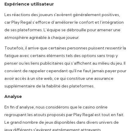
Expérience utilisateur
Les réactions des joueurs s'avèrent généralement positives,
car Play Regal s’efforce d’améliorer le confort et l’intégration
de ses plateformes. L’équipe se débrouille pour amener une
atmosphère agréable à chaque joueur.
Toutefois, il arrive que certaines personnes puissent ressentir la
fatigue avec certains éléments tels des options sans trop y
penser ou les liens publicitaires qui s’affichent au milieu du jeu. Il
convient de rappeler cependant qu'il ne faut jamais payer pour
avoir accès à un site web, ce qui constitue une assurance
supplémentaire de la fiabilité des plateformes.
Analyse
En fin d’analyse, nous considérons que le casino online
regroupant les atouts proposés par Play Regal est tout en fait.
Le grand nombre de jeux disponibles dans divers univers de
jeux différents s'avèrent extrêmement attrayants.