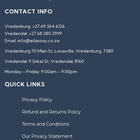
payid pokies chile
CONTACT INFO
Vredenburg: +27 69 364 6126
Vredendal: +27 68 280 2999
Email: info@atlasoxy.co.za
Vredenburg:70 Main St, Louwville, Vredenburg, 7380
Vredendal: 9 Sirkel St, Vredendal, 8160
Monday – Friday: 9:00am – 9:00pm
QUICK LINKS
Privacy Policy
Refund and Returns Policy
Terms and Conditions
Our Privacy Statement