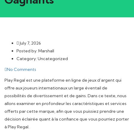
July 7, 2026
Posted by:
Marshall
Category:
Uncategorized
No Comments
Play Regal est une plateforme en ligne de jeux d’argent qui
offre aux joueurs internationaux un large éventail de
possibilités de divertissement et de gains. Dans ce texte, nous
allons examiner en profondeur les caractéristiques et services
offerts par cette marque, afin que vous puissiez prendre une
décision éclairée quant à la confiance que vous pourriez porter
à Play Regal.