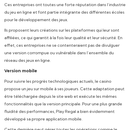
Ces entreprises ont toutes une forte réputation dans l’industrie
du jeu en ligne et font partie intégrante des différentes écoles
pour le développement des jeux.
Ils proposent leurs créations sur les plateformes qui leur sont
affiliées, ce qui garantit à la fois leur qualité et leur sécurité. En
effet, ces entreprises ne se contenteraient pas de divulguer
une version corrompue ou vulnérable dans l’ensemble du
réseau des jeux en ligne.
Version mobile
Pour suivre les progrès technologiques actuels, le casino
propose un jeu sur mobile à ses joueurs. Cette adaptation peut
être téléchargée depuis le site web et exécute les mêmes
fonctionnalités que la version principale. Pour une plus grande
fluidité des performances, Play Regal a bien évidemment
développé sa propre application mobile.
Cette dernière peut gérer toutes les opérations comme le