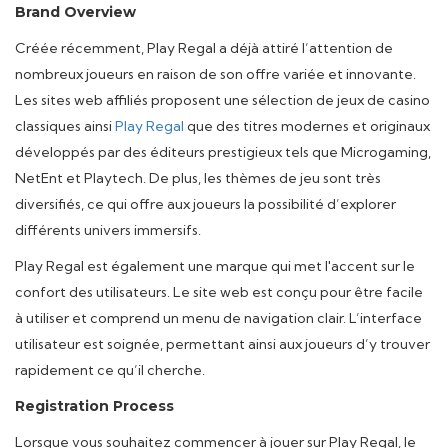
Brand Overview
Créée récemment, Play Regal a déjà attiré l’attention de
nombreux joueurs en raison de son offre variée et innovante.
Les sites web affiliés proposent une sélection de jeux de casino
classiques ainsi
Play Regal
que des titres modernes et originaux
développés par des éditeurs prestigieux tels que Microgaming,
NetEnt et Playtech. De plus, les thèmes de jeu sont très
diversifiés, ce qui offre aux joueurs la possibilité d’explorer
différents univers immersifs.
Play Regal est également une marque qui met l'accent sur le
confort des utilisateurs. Le site web est conçu pour être facile
à utiliser et comprend un menu de navigation clair. L’interface
utilisateur est soignée, permettant ainsi aux joueurs d’y trouver
rapidement ce qu’il cherche.
Registration Process
Lorsque vous souhaitez commencer à jouer sur Play Regal, le