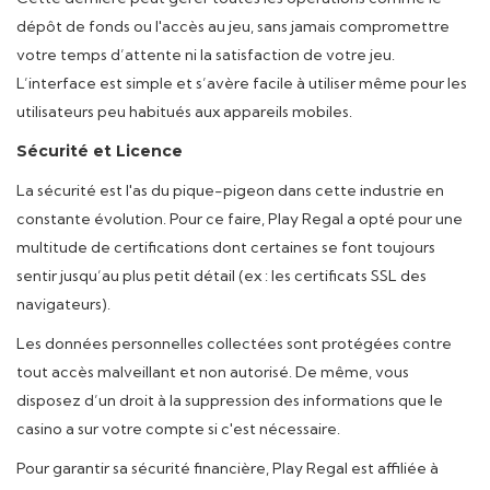
dépôt de fonds ou l'accès au jeu, sans jamais compromettre
votre temps d’attente ni la satisfaction de votre jeu.
L’interface est simple et s’avère facile à utiliser même pour les
utilisateurs peu habitués aux appareils mobiles.
Sécurité et Licence
La sécurité est l'as du pique-pigeon dans cette industrie en
constante évolution. Pour ce faire, Play Regal a opté pour une
multitude de certifications dont certaines se font toujours
sentir jusqu’au plus petit détail (ex : les certificats SSL des
navigateurs).
Les données personnelles collectées sont protégées contre
tout accès malveillant et non autorisé. De même, vous
disposez d’un droit à la suppression des informations que le
casino a sur votre compte si c'est nécessaire.
Pour garantir sa sécurité financière, Play Regal est affiliée à