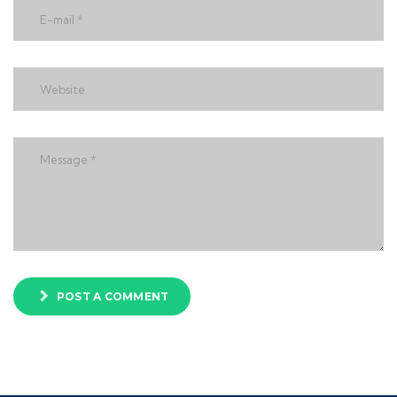
POST A COMMENT