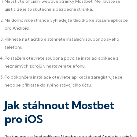
Navštivte oficiální webové stránky Mostbet. Měli byste se
ujistit, že je to skutečná a bezpečná stránka.
Na domovské stránce vyhledejte tlačítko ke stažení aplikace
pro Android.
Klikněte na tlačítko a stáhněte instalační soubor do svého
telefonu.
Po stažení otevřete soubor a povolte instalaci aplikace z
neznámých zdrojů v nastavení telefonu.
Po dokončení instalace otevřete aplikaci a zaregistrujte se
nebo se přihlaste do svého stávajícího účtu.
Jak stáhnout Mostbet
pro iOS
Postup pro stažení aplikace Mostbet na zařízení Apple je stejně