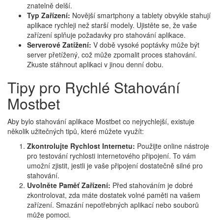
znatelně delší.
Typ Zařízení:
Novější smartphony a tablety obvykle stahují
aplikace rychleji než starší modely. Ujistěte se, že vaše
zařízení splňuje požadavky pro stahování aplikace.
Serverové Zatížení:
V době vysoké poptávky může být
server přetížený, což může zpomalit proces stahování.
Zkuste stáhnout aplikaci v jinou denní dobu.
Tipy pro Rychlé Stahování
Mostbet
Aby bylo stahování aplikace Mostbet co nejrychlejší, existuje
několik užitečných tipů, které můžete využít:
Zkontrolujte Rychlost Internetu:
Použijte online nástroje
pro testování rychlosti internetového připojení. To vám
umožní zjistit, jestli je vaše připojení dostatečně silné pro
stahování.
Uvolněte Paměť Zařízení:
Před stahováním je dobré
zkontrolovat, zda máte dostatek volné paměti na vašem
zařízení. Smazání nepotřebných aplikací nebo souborů
může pomoci.