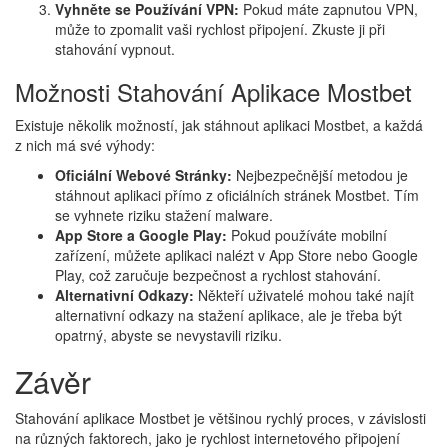
Vyhněte se Používání VPN:
Pokud máte zapnutou VPN,
může to zpomalit vaši rychlost připojení. Zkuste ji při
stahování vypnout.
Možnosti Stahování Aplikace Mostbet
Existuje několik možností, jak stáhnout aplikaci Mostbet, a každá
z nich má své výhody:
Oficiální Webové Stránky:
Nejbezpečnější metodou je
stáhnout aplikaci přímo z oficiálních stránek Mostbet. Tím
se vyhnete riziku stažení malware.
App Store a Google Play:
Pokud používáte mobilní
zařízení, můžete aplikaci nalézt v App Store nebo Google
Play, což zaručuje bezpečnost a rychlost stahování.
Alternativní Odkazy:
Někteří uživatelé mohou také najít
alternativní odkazy na stažení aplikace, ale je třeba být
opatrný, abyste se nevystavili riziku.
Závěr
Stahování aplikace Mostbet je většinou rychlý proces, v závislosti
na různých faktorech, jako je rychlost internetového připojení