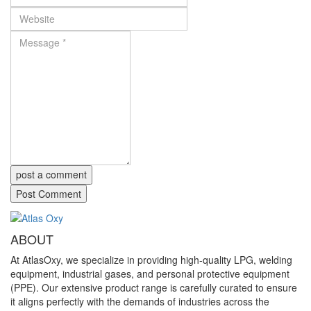
post a comment
ABOUT
At AtlasOxy, we specialize in providing high-quality LPG, welding
equipment, industrial gases, and personal protective equipment
(PPE). Our extensive product range is carefully curated to ensure
it aligns perfectly with the demands of industries across the