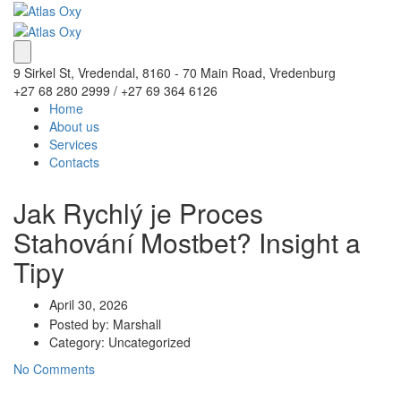
9 Sirkel St, Vredendal, 8160 - 70 Main Road, Vredenburg
+27 68 280 2999 / +27 69 364 6126
Home
About us
Services
Contacts
Jak Rychlý je Proces
Stahování Mostbet? Insight a
Tipy
April 30, 2026
Posted by:
Marshall
Category:
Uncategorized
No Comments