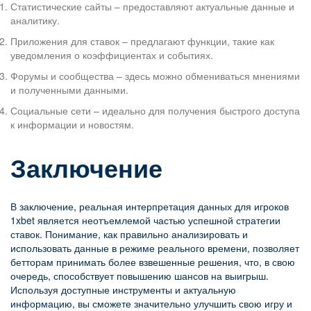
Статистические сайты – предоставляют актуальные данные и
аналитику.
Приложения для ставок – предлагают функции, такие как
уведомления о коэффициентах и событиях.
Форумы и сообщества – здесь можно обмениваться мнениями
и полученными данными.
Социальные сети – идеально для получения быстрого доступа
к информации и новостям.
Заключение
В заключение, реальная интерпретация данных для игроков
1xbet является неотъемлемой частью успешной стратегии
ставок. Понимание, как правильно анализировать и
использовать данные в режиме реального времени, позволяет
бетторам принимать более взвешенные решения, что, в свою
очередь, способствует повышению шансов на выигрыш.
Используя доступные инструменты и актуальную
информацию, вы сможете значительно улучшить свою игру и