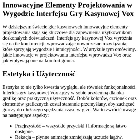
Innowacyjne Elementy Projektowania w
Wygodzie Interfejsu Gry Kasynowej Vox
W dzisiejszym świecie gier kasynowych innowacyjne elementy
projektowania stają się kluczowe dla zapewnienia użytkownikom
doskonałych doświadczeń. Interfejs gry kasynowej Vox wyróżnia
się na tle konkurencji, wprowadzając nowoczesne rozwiązania,
które sprzyjają wygodzie i intuicyjności. W artykule tym omówimy,
jakie innowacje w projektowaniu interfejsu wprowadza Vox oraz
jak wpływają one na komfort grania.
Estetyka i Użyteczność
Estetyka to nie tylko kwestia wyglądu, ale również funkcjonalności.
Interfejs gry kasynowej Vox łączy w sobie przyjemną dla oka
grafikę oraz praktyczną użyteczność. Dobór kolorów, czcionek oraz
elementów graficznych został starannie przemyślany, aby zachęcać
graczy do dłuższego spędzania czasu w grze. Warto zwrócić uwagę
na następujące aspekty:
Przejrzystość – wszystkie przyciski i informacje są łatwo
dostępne.
Rekacja – płynne animacje zmniejszają uczucie lagów.