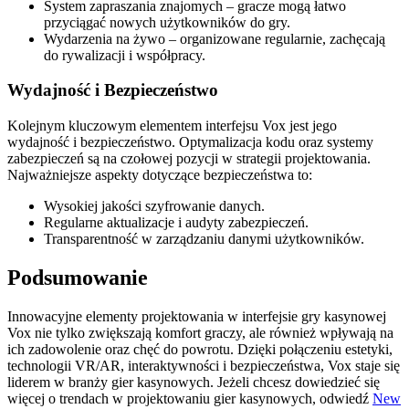
System zapraszania znajomych – gracze mogą łatwo
przyciągać nowych użytkowników do gry.
Wydarzenia na żywo – organizowane regularnie, zachęcają
do rywalizacji i współpracy.
Wydajność i Bezpieczeństwo
Kolejnym kluczowym elementem interfejsu Vox jest jego
wydajność i bezpieczeństwo. Optymalizacja kodu oraz systemy
zabezpieczeń są na czołowej pozycji w strategii projektowania.
Najważniejsze aspekty dotyczące bezpieczeństwa to:
Wysokiej jakości szyfrowanie danych.
Regularne aktualizacje i audyty zabezpieczeń.
Transparentność w zarządzaniu danymi użytkowników.
Podsumowanie
Innowacyjne elementy projektowania w interfejsie gry kasynowej
Vox nie tylko zwiększają komfort graczy, ale również wpływają na
ich zadowolenie oraz chęć do powrotu. Dzięki połączeniu estetyki,
technologii VR/AR, interaktywności i bezpieczeństwa, Vox staje się
liderem w branży gier kasynowych. Jeżeli chcesz dowiedzieć się
więcej o trendach w projektowaniu gier kasynowych, odwiedź
New