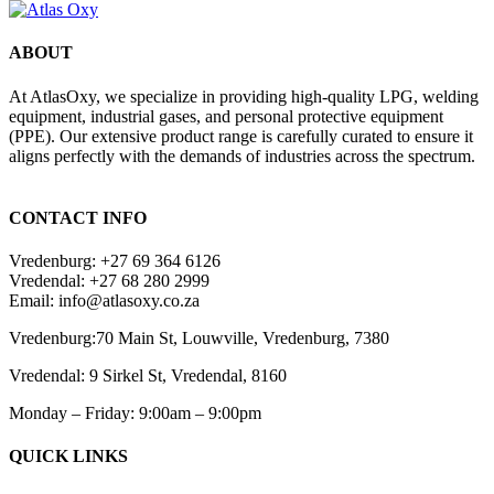
ABOUT
At AtlasOxy, we specialize in providing high-quality LPG, welding
equipment, industrial gases, and personal protective equipment
(PPE). Our extensive product range is carefully curated to ensure it
aligns perfectly with the demands of industries across the spectrum.
payid pokies chile
CONTACT INFO
Vredenburg: +27 69 364 6126
Vredendal: +27 68 280 2999
Email: info@atlasoxy.co.za
Vredenburg:70 Main St, Louwville, Vredenburg, 7380
Vredendal: 9 Sirkel St, Vredendal, 8160
Monday – Friday: 9:00am – 9:00pm
QUICK LINKS