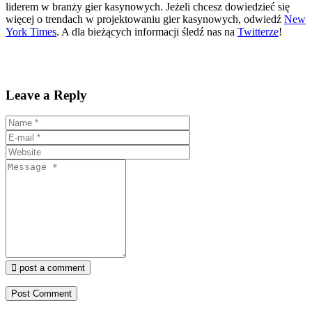
liderem w branży gier kasynowych. Jeżeli chcesz dowiedzieć się
więcej o trendach w projektowaniu gier kasynowych, odwiedź
New
York Times
. A dla bieżących informacji śledź nas na
Twitterze
!
Leave a Reply
post a comment