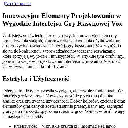
No Comments
Innowacyjne Elementy Projektowania w
Wygodzie Interfejsu Gry Kasynowej Vox
W dzisiejszym świecie gier kasynowych innowacyjne elementy
projektowania stają się kluczowe dla zapewnienia użytkownikom
doskonałych doświadczeń. Interfejs gry kasynowej Vox wyróżnia
się na tle konkurencji, wprowadzając nowoczesne rozwiązania,
które sprzyjają wygodzie i intuicyjności. W artykule tym omówimy,
jakie innowacje w projektowaniu interfejsu wprowadza Vox oraz
jak wpływają one na komfort grania.
Estetyka i Użyteczność
Estetyka to nie tylko kwestia wyglądu, ale również funkcjonalności.
Interfejs gry kasynowej Vox łączy w sobie przyjemną dla oka
grafikę oraz praktyczną użyteczność. Dobór kolorów, czcionek oraz
elementów graficznych został starannie przemyślany, aby zachęcać
graczy do dłuższego spędzania czasu w grze. Warto zwrócić uwagę
na następujące aspekty:
Przejrzystość – wszystkie przyciski i informacje są łatwo