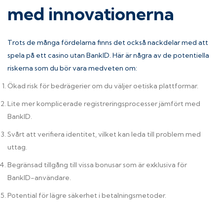
med innovationerna
Trots de många fördelarna finns det också nackdelar med att
spela på ett casino utan BankID. Här är några av de potentiella
riskerna som du bör vara medveten om:
Ökad risk för bedrägerier om du väljer oetiska plattformar.
Lite mer komplicerade registreringsprocesser jämfört med
BankID.
Svårt att verifiera identitet, vilket kan leda till problem med
uttag.
Begränsad tillgång till vissa bonusar som är exklusiva för
BankID-användare.
Potential för lägre säkerhet i betalningsmetoder.