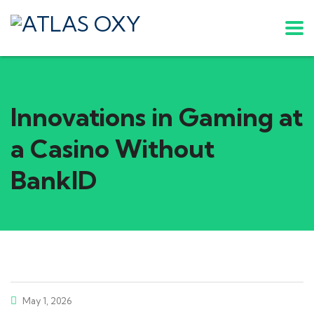
Innovations in Gaming at
a Casino Without
BankID
May 1, 2026