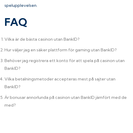
spelupplevelsen.
FAQ
Vilka är de bästa casinon utan BankID?
Hur väljer jag en säker plattform för gaming utan BankID?
Behöver jag registrera ett konto för att spela på casinon utan
BankID?
Vilka betalningsmetoder accepteras mest på sajter utan
BankID?
Är bonusar annorlunda på casinon utan BankID jämfört med de
med?