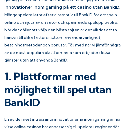
innovationer inom gaming på ett casino utan BankID
.
Många spelare letar efter alternativ till BankID för att spela
online och njuta av en säker och spännande spelupplevelse.
När det gäller att välja den bästa sajten är det viktigt att ta
hänsyn till olika faktorer, såsom användarvänlighet,
betalningsmetoder och bonusar. Följ med när vi jämför några
av de mest populära plattformarna som erbjuder dessa
tjänster utan att använda BankID.
1. Plattformar med
möjlighet till spel utan
BankID
En av de mest intressanta innovationerna inom gaming är hur
vissa online casinon har anpassat sig till spelare i regioner där