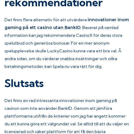
rekommendationer
Det finns flera alternativ för att utvärdera
innovationer inom
gaming på ett casino utan BankID
. Baserat på samlad
information kan jag rekommendera CasinoX för deras stora
spelutbud och generösa bonusar. För en mer anonym
spelupplevelse skulle LuckyCasino kunna vara ett bra val. Å
andra sidan, om du värderar snabba insättningar och olika
betalningsmetoder, kan Spela.nu vara rätt för dig.
Slutsats
Det finns en rad intressanta innovationer inom gaming på
casinon som inte använder BankID. Genom att jämföra
plattformarna utifrån de kriterier som jag har angett kommer
du att kunna göra ett välgrundat val. Se alltid till att du väljer en
licensierad och säker plattform för att få den bästa