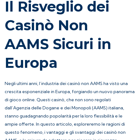
Il Risveglio dei
Casinò Non
AAMS Sicuri in
Europa
Negli ultimi anni, l’industria dei casinò non AAMS ha visto una
crescita esponenziale in Europa, forgiando un nuovo panorama
di gioco online. Questi casinò, che non sono regolati
dall’Agenzia delle Dogane e dei Monopoli (AAMS) italiana,
stanno guadagnando popolarità per la loro flessibilità e le
ampie offerte. In questo articolo, esploreremo le ragioni di
questo fenomeno, i vantaggi e gli svantaggi dei casinò non