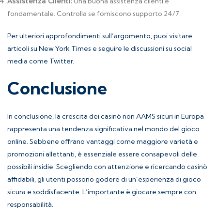
Assistenza Clienti:
Una buona assistenza clienti è
fondamentale. Controlla se forniscono supporto 24/7.
Per ulteriori approfondimenti sull’argomento, puoi visitare
articoli su
New York Times
e seguire le discussioni su social
media come
Twitter
.
Conclusione
In conclusione, la crescita dei casinò non AAMS sicuri in Europa
rappresenta una tendenza significativa nel mondo del gioco
online. Sebbene offrano vantaggi come maggiore varietà e
promozioni allettanti, è essenziale essere consapevoli delle
possibili insidie. Scegliendo con attenzione e ricercando casinò
affidabili, gli utenti possono godere di un’esperienza di gioco
sicura e soddisfacente. L’importante è giocare sempre con
responsabilità.