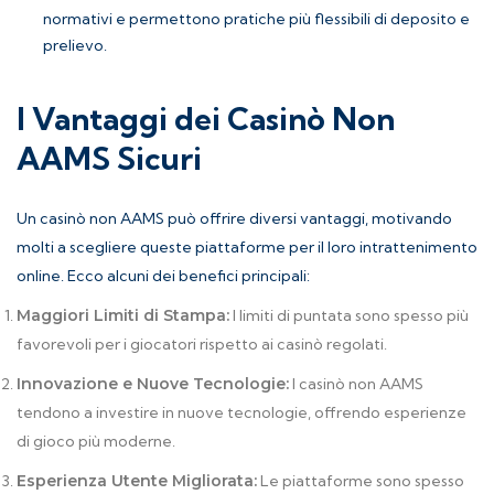
normativi e permettono pratiche più flessibili di deposito e
prelievo.
I Vantaggi dei Casinò Non
AAMS Sicuri
Un casinò non AAMS può offrire diversi vantaggi, motivando
molti a scegliere queste piattaforme per il loro intrattenimento
online. Ecco alcuni dei benefici principali:
Maggiori Limiti di Stampa:
I limiti di puntata sono spesso più
favorevoli per i giocatori rispetto ai casinò regolati.
Innovazione e Nuove Tecnologie:
I casinò non AAMS
tendono a investire in nuove tecnologie, offrendo esperienze
di gioco più moderne.
Esperienza Utente Migliorata:
Le piattaforme sono spesso