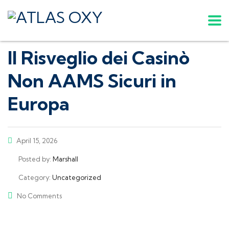
Il Risveglio dei Casinò
Non AAMS Sicuri in
Europa
April 15, 2026
Posted by:
Marshall
Category:
Uncategorized
No Comments