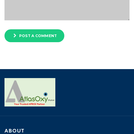
POST A COMMENT
ABOUT