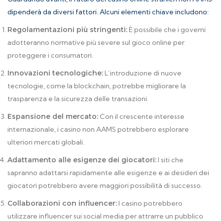
dipenderà da diversi fattori. Alcuni elementi chiave includono:
Regolamentazioni più stringenti:
È possibile che i governi
adotteranno normative più severe sul gioco online per
proteggere i consumatori.
Innovazioni tecnologiche:
L’introduzione di nuove
tecnologie, come la blockchain, potrebbe migliorare la
trasparenza e la sicurezza delle transazioni.
Espansione del mercato:
Con il crescente interesse
internazionale, i casino non AAMS potrebbero esplorare
ulteriori mercati globali.
Adattamento alle esigenze dei giocatori:
I siti che
sapranno adattarsi rapidamente alle esigenze e ai desideri dei
giocatori potrebbero avere maggiori possibilità di successo.
Collaborazioni con influencer:
I casino potrebbero
utilizzare influencer sui social media per attrarre un pubblico