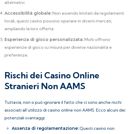
alternativi.
Accessibilità globale:
Non essendo limitati da regolamenti
locali, questi casino possono operare in diversi mercati,
ampliando la loro offerta.
Esperienza di gioco personalizzata:
Molti offrono
esperienze di gioco su misura per diverse nazionalità e
preferenze.
Rischi dei Casino Online
Stranieri Non AAMS
Tuttavia, non si può ignorare il fatto che ci sono anche rischi
associati all’utilizzo di casino online non AAMS. Ecco alcuni dei
potenziali svantaggi:
Assenza di regolamentazione:
Questi casino non