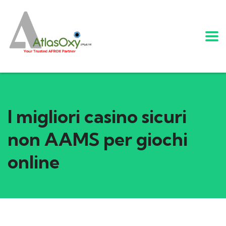
I migliori casino sicuri
non AAMS per giochi
online