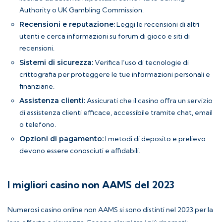
Authority o UK Gambling Commission.
Recensioni e reputazione:
Leggi le recensioni di altri
utenti e cerca informazioni su forum di gioco e siti di
recensioni.
Sistemi di sicurezza:
Verifica l’uso di tecnologie di
crittografia per proteggere le tue informazioni personali e
finanziarie.
Assistenza clienti:
Assicurati che il casino offra un servizio
di assistenza clienti efficace, accessibile tramite chat, email
o telefono.
Opzioni di pagamento:
I metodi di deposito e prelievo
devono essere conosciuti e affidabili.
I migliori casino non AAMS del 2023
Numerosi casino online non AAMS si sono distinti nel 2023 per la