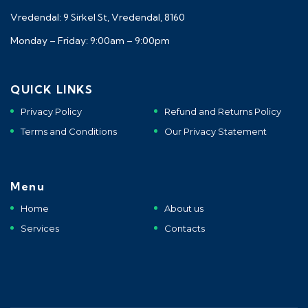
Vredendal: 9 Sirkel St, Vredendal, 8160
Monday – Friday: 9:00am – 9:00pm
QUICK LINKS
Privacy Policy
Refund and Returns Policy
Terms and Conditions
Our Privacy Statement
Menu
Home
About us
Services
Contacts