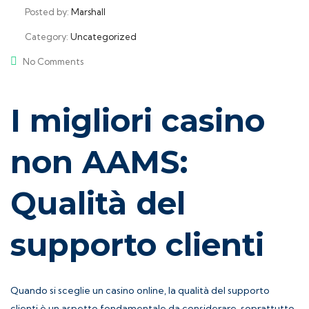
Posted by:
Marshall
Category:
Uncategorized
No Comments
I migliori casino
non AAMS:
Qualità del
supporto clienti
Quando si sceglie un casino online, la qualità del supporto
clienti è un aspetto fondamentale da considerare, soprattutto