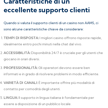
Caratteristiche di un
eccellente supporto clienti
Quando si valuta il supporto clienti di un casino non AAMS, ci
sono alcune caratteristiche chiave da considerare:
TEMPI DI RISPOSTA:
I migliori casino offrono risposte rapide,
idealmente entro pochi minuti nella chat dal vivo.
ACCESSIBILITÀ:
Disponibilità 24/7 è cruciale per gli utenti che
giocano in orari diversi.
PROFESSIONALITÀ:
Gli operatori devono essere ben
informati e in grado di risolvere problemi in modo efficiente.
VARIETÀ DI CANALI:
È importante offrire più modalità di
contatto per comodità degli utenti.
LINGUA:
Il supporto in lingua italiana è fondamentale per
essere a disposizione di un pubblico locale.