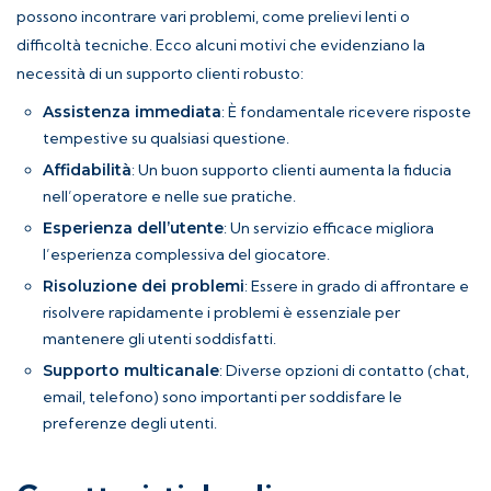
possono incontrare vari problemi, come prelievi lenti o
difficoltà tecniche. Ecco alcuni motivi che evidenziano la
necessità di un supporto clienti robusto:
Assistenza immediata
: È fondamentale ricevere risposte
tempestive su qualsiasi questione.
Affidabilità
: Un buon supporto clienti aumenta la fiducia
nell’operatore e nelle sue pratiche.
Esperienza dell’utente
: Un servizio efficace migliora
l’esperienza complessiva del giocatore.
Risoluzione dei problemi
: Essere in grado di affrontare e
risolvere rapidamente i problemi è essenziale per
mantenere gli utenti soddisfatti.
Supporto multicanale
: Diverse opzioni di contatto (chat,
email, telefono) sono importanti per soddisfare le
preferenze degli utenti.