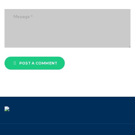
POST A COMMENT