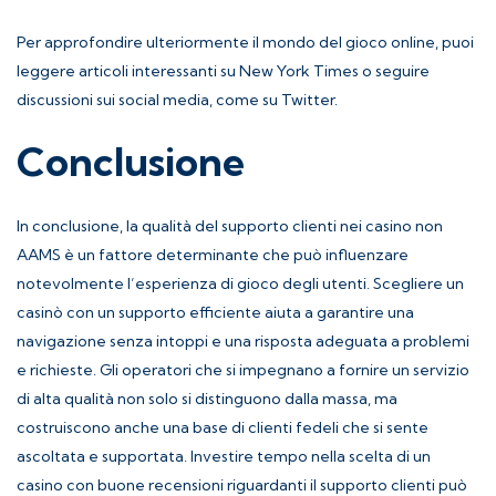
Per approfondire ulteriormente il mondo del gioco online, puoi
leggere articoli interessanti su
New York Times
o seguire
discussioni sui social media, come su
Twitter
.
Conclusione
In conclusione, la qualità del supporto clienti nei casino non
AAMS è un fattore determinante che può influenzare
notevolmente l’esperienza di gioco degli utenti. Scegliere un
casinò con un supporto efficiente aiuta a garantire una
navigazione senza intoppi e una risposta adeguata a problemi
e richieste. Gli operatori che si impegnano a fornire un servizio
di alta qualità non solo si distinguono dalla massa, ma
costruiscono anche una base di clienti fedeli che si sente
ascoltata e supportata. Investire tempo nella scelta di un
casino con buone recensioni riguardanti il supporto clienti può