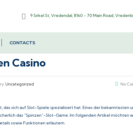
9 Sirkel St, Vredendal, 8160 - 70 Main Road, Vreden
CONTACTS
en Casino
ry:
Uncategorized
No Co
 das sich auf Slot-Spiele spezialisiert hat. Eines der bekanntesten 
sicherlich das “Spinzen”-Slot-Game. Im folgenden Artikel möchten w
etails sowie Funktionen erläutern.