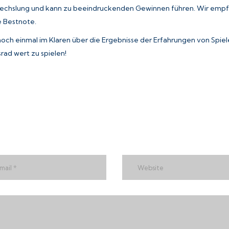
wechslung und kann zu beeindruckenden Gewinnen führen. Wir emp
 Bestnote.
noch einmal im Klaren über die Ergebnisse der Erfahrungen von Spiel
srad wert zu spielen!