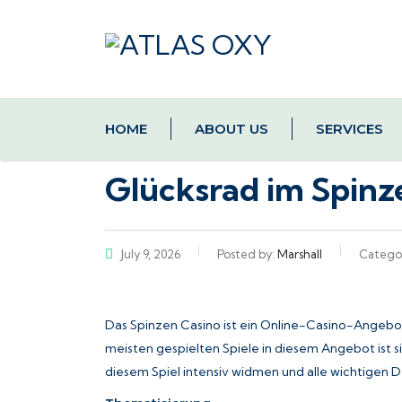
HOME
ABOUT US
SERVICES
Glücksrad im Spinz
July 9, 2026
Posted by:
Marshall
Catego
Das Spinzen Casino ist ein Online-Casino-Angebot,
meisten gespielten Spiele in diesem Angebot ist 
diesem Spiel intensiv widmen und alle wichtigen D