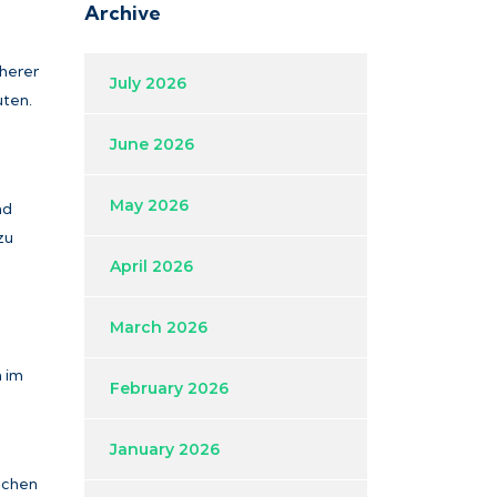
Archive
äherer
July 2026
uten.
June 2026
May 2026
nd
zu
April 2026
March 2026
 im
February 2026
January 2026
achen