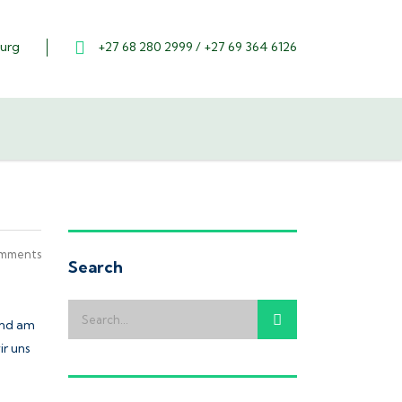
burg
+27 68 280 2999 / +27 69 364 6126
mments
Search
und am
ir uns