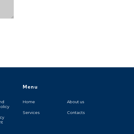
Menu
nd
Home
About us
olicy
Services
Contacts
cy
nt