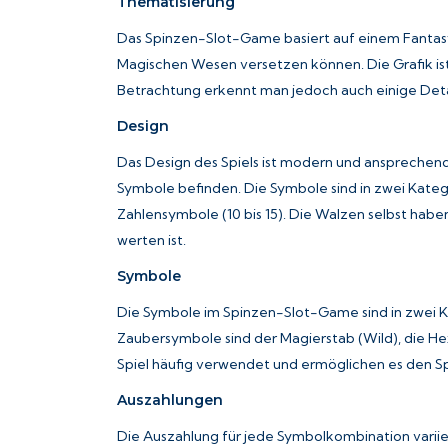
Thematisierung
Das Spinzen-Slot-Game basiert auf einem Fantasy
Magischen Wesen versetzen können. Die Grafik ist 
Betrachtung erkennt man jedoch auch einige Detai
Design
Das Design des Spiels ist modern und ansprechend
Symbole befinden. Die Symbole sind in zwei Kate
Zahlensymbole (10 bis 15). Die Walzen selbst habe
werten ist.
Symbole
Die Symbole im Spinzen-Slot-Game sind in zwei K
Zaubersymbole sind der Magierstab (Wild), die H
Spiel häufig verwendet und ermöglichen es den Sp
Auszahlungen
Die Auszahlung für jede Symbolkombination variie