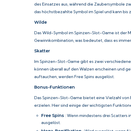
des Einsatzes aus, während die Zaubersymbole zwi
das höchstbezahlte Symbol im Spiel und kann bis 
Wilde
Das Wild-Symbol im Spinzen-Slot-Game ist der Ma
Gewinnkombination, was bedeutet, dass es immer a
Skatter
Im Spinzen-Slot-Game gibt es zwei verschiedene
können überall auf den Walzen erscheinen und gel
auftauchen, werden Free Spins ausgelöst.
Bonus-Funktionen
Das Spinzen-Slot-Game bietet eine Vielzahl von 
erzielen. Hier sind einige der wichtigsten Funktion
Free Spins
: Wenn mindestens drei Scatters i
ausgelöst.