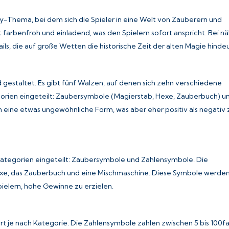
-Thema, bei dem sich die Spieler in eine Welt von Zauberern und
farbenfroh und einladend, was den Spielern sofort anspricht. Bei n
ls, die auf
große Wetten
die historische Zeit der alten Magie hinde
 gestaltet. Es gibt fünf Walzen, auf denen sich zehn verschiedene
gorien eingeteilt: Zaubersymbole (Magierstab, Hexe, Zauberbuch) u
n eine etwas ungewöhnliche Form, was aber eher positiv als negativ 
ategorien eingeteilt: Zaubersymbole und Zahlensymbole. Die
exe, das Zauberbuch und eine Mischmaschine. Diese Symbole werden
ielern, hohe Gewinne zu erzielen.
rt je nach Kategorie. Die Zahlensymbole zahlen zwischen 5 bis 100f