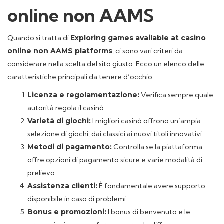
online non AAMS
Quando si tratta di
Exploring games available at casino
online non AAMS platforms
, ci sono vari criteri da
considerare nella scelta del sito giusto. Ecco un elenco delle
caratteristiche principali da tenere d’occhio:
Licenza e regolamentazione:
Verifica sempre quale
autorità regola il casinò.
Varietà di giochi:
I migliori casinò offrono un’ampia
selezione di giochi, dai classici ai nuovi titoli innovativi.
Metodi di pagamento:
Controlla se la piattaforma
offre opzioni di pagamento sicure e varie modalità di
prelievo.
Assistenza clienti:
È fondamentale avere supporto
disponibile in caso di problemi.
Bonus e promozioni:
I bonus di benvenuto e le