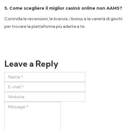
5. Come scegliere il miglior casinò online non AAMS?
Controlla le recensioni, le licenze, i bonus e la varietà di giochi
per trovare la piattaforma più adatta a te.
Leave a Reply