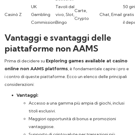
UK
Tavoli dal
50 giri
Carte,
Casinò Z
Gambling
vivo, Slot,
Chat, Email
grati
Crypto
Commission
Bingo
il dep
Vantaggi e svantaggi delle
piattaforme non AAMS
Prima di decidere su
Exploring games available at casino
online non AAMS platforms
, è fondamentale capire i pro e
i contro di queste piattaforme. Ecco un elenco delle principali
considerazioni:
Vantaggi:
Accesso a una gamma più ampia di giochi, inclusi
titoli esclusivi.
Maggiori opportunità di bonus e promozioni
vantaggiose.
Supporto di criptovalute per transazioni più