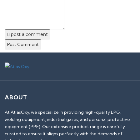
post a comment
ABOUT
At AtlasOxy, we specialize in providing high-quality LPG,
welding equipment, industrial gases, and personal protective
equipment (PPE). Our extensive product range is carefully
curated to ensure it aligns perfectly with the demands of