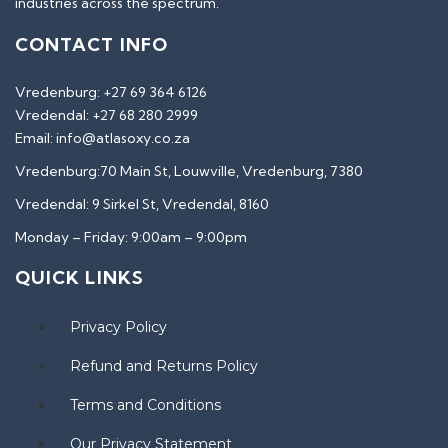
industries across the spectrum.
payid pokies chile
CONTACT INFO
Vredenburg: +27 69 364 6126
Vredendal: +27 68 280 2999
Email: info@atlasoxy.co.za
Vredenburg:70 Main St, Louwville, Vredenburg, 7380
Vredendal: 9 Sirkel St, Vredendal, 8160
Monday – Friday: 9:00am – 9:00pm
QUICK LINKS
Privacy Policy
Refund and Returns Policy
Terms and Conditions
Our Privacy Statement