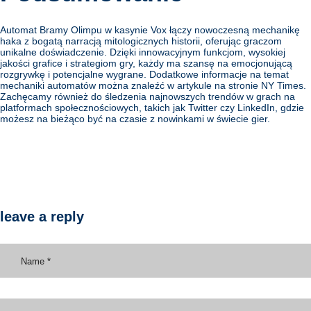
Automat Bramy Olimpu w kasynie Vox łączy nowoczesną mechanikę
haka z bogatą narracją mitologicznych historii, oferując graczom
unikalne doświadczenie. Dzięki innowacyjnym funkcjom, wysokiej
jakości grafice i strategiom gry, każdy ma szansę na emocjonującą
rozgrywkę i potencjalne wygrane. Dodatkowe informacje na temat
mechaniki automatów można znaleźć w artykule na stronie
NY Times
.
Zachęcamy również do śledzenia najnowszych trendów w grach na
platformach społecznościowych, takich jak
Twitter
czy
LinkedIn
, gdzie
możesz na bieżąco być na czasie z nowinkami w świecie gier.
leave a reply