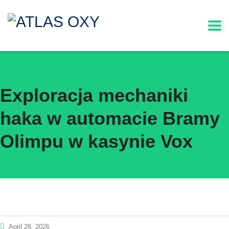
Exploracja mechaniki
haka w automacie Bramy
Olimpu w kasynie Vox
April 28, 2026