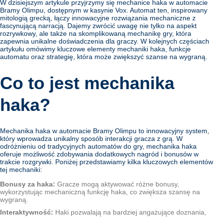
W dzisiejszym artykule przyjrzymy się mechanice haka w automacie
Bramy Olimpu, dostępnym w kasynie Vox. Automat ten, inspirowany
mitologią grecką, łączy innowacyjne rozwiązania mechaniczne z
fascynującą narracją. Dajemy zwrócić uwagę nie tylko na aspekt
rozrywkowy, ale także na skomplikowaną mechanikę gry, która
zapewnia unikalne doświadczenia dla graczy. W kolejnych częściach
artykułu omówimy kluczowe elementy mechaniki haka, funkcje
automatu oraz strategię, która może zwiększyć szanse na wygraną.
Co to jest mechanika
haka?
Mechanika haka w automacie Bramy Olimpu to innowacyjny system,
który wprowadza unikalny sposób interakcji gracza z grą. W
odróżnieniu od tradycyjnych automatów do gry, mechanika haka
oferuje możliwość zdobywania dodatkowych nagród i bonusów w
trakcie rozgrywki. Poniżej przedstawiamy kilka kluczowych elementów
tej mechaniki:
Bonusy za haka:
Gracze mogą aktywować różne bonusy,
wykorzystując mechaniczną funkcję haka, co zwiększa szansę na
wygraną.
Interaktywność:
Haki pozwalają na bardziej angażujące doznania,