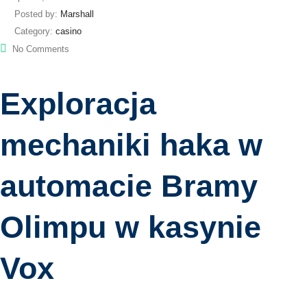
Posted by:
Marshall
Category:
casino
No Comments
Exploracja
mechaniki haka w
automacie Bramy
Olimpu w kasynie
Vox