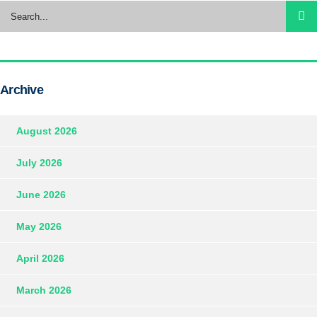
Archive
August 2026
July 2026
June 2026
May 2026
April 2026
March 2026