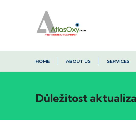
HOME
ABOUT US
SERVICES
Důležitost aktualiz