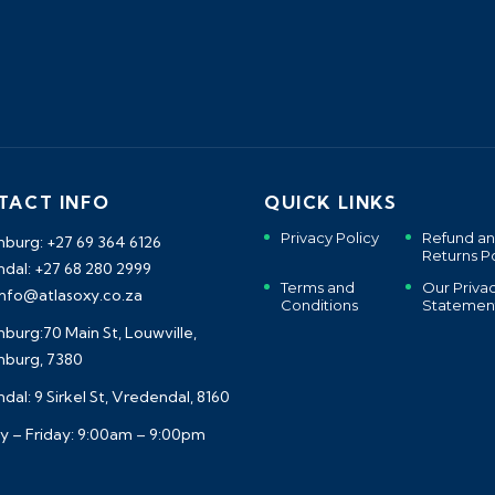
TACT INFO
QUICK LINKS
Privacy Policy
Refund a
burg: +27 69 364 6126
Returns Po
dal: +27 68 280 2999
Terms and
Our Priva
 info@atlasoxy.co.za
Conditions
Statemen
burg:70 Main St, Louwville,
burg, 7380
al: 9 Sirkel St, Vredendal, 8160
 – Friday: 9:00am – 9:00pm