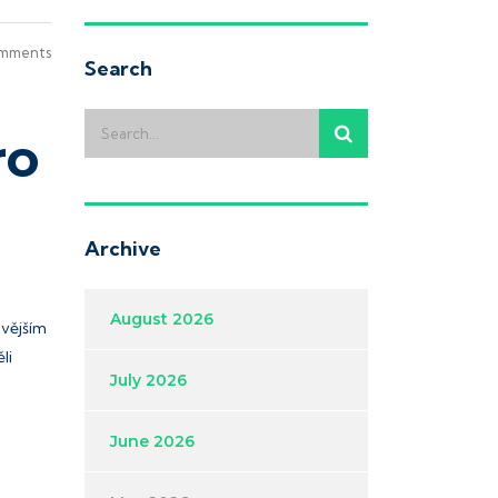
mments
Search
ro
Archive
August 2026
ovějším
li
July 2026
June 2026