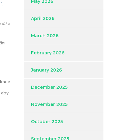
May 2026
í.
April 2026
 může
March 2026
iní
February 2026
January 2026
ikace.
December 2025
, aby
November 2025
October 2025
September 2025