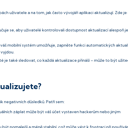
ch uživatele a na tom, jak často vývojáři aplikaci aktualizují. Zde je
uje se, aby uživatelé kontrolovali dostupnost aktualizací alespoň 
váš mobilní systém umožňuje, zapněte funkci automatických aktuali
 vyjdou.
té je také sledovat, co každá aktualizace přináší – může to být užit
ualizujete?
k negativních důsledků. Patří sem:
álních záplat může být váš účet vystaven hackerům nebo jiným
být pomalejší a méně stabilní, což může vést k frustraci při používán