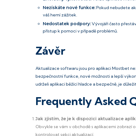
Nezískáte nové funkce:
Pokud nebudete aktu
váš herní zážitek.
Nedostatek podpory:
Vývojáři často přestá
přístup k pomoci v případě problémů.
Závěr
Aktualizace softwaru jsou pro aplikaci Mostbet ne
bezpečnostní funkce, nové možnosti a lepší výkon 
udrželi aplikaci běžící hladce a bezpečně, je důleži
Frequently Asked Q
Jak zjistím, že je k dispozici aktualizace apl
Obvykle se vám v obchodě s aplikacemi zobrazí o
kontrolovat sekci aktualizací.