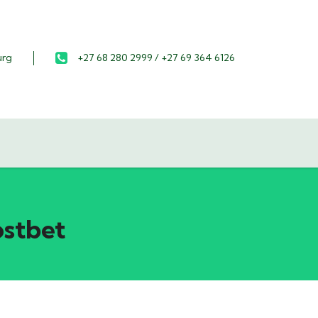
urg
+27 68 280 2999 / +27 69 364 6126
ostbet