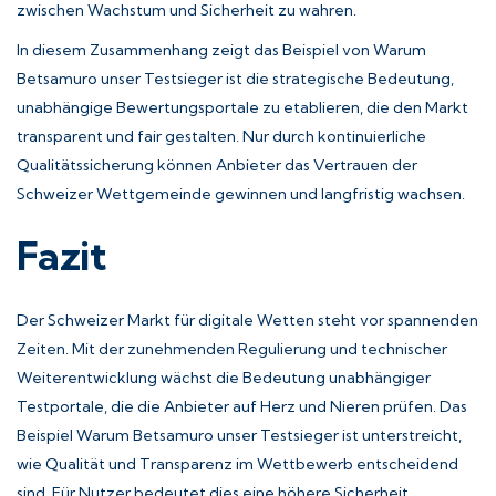
zwischen Wachstum und Sicherheit zu wahren.
In diesem Zusammenhang zeigt das Beispiel von Warum
Betsamuro unser Testsieger ist die strategische Bedeutung,
unabhängige Bewertungsportale zu etablieren, die den Markt
transparent und fair gestalten. Nur durch kontinuierliche
Qualitätssicherung können Anbieter das Vertrauen der
Schweizer Wettgemeinde gewinnen und langfristig wachsen.
Fazit
Der Schweizer Markt für digitale Wetten steht vor spannenden
Zeiten. Mit der zunehmenden Regulierung und technischer
Weiterentwicklung wächst die Bedeutung unabhängiger
Testportale, die die Anbieter auf Herz und Nieren prüfen. Das
Beispiel Warum Betsamuro unser Testsieger ist unterstreicht,
wie Qualität und Transparenz im Wettbewerb entscheidend
sind. Für Nutzer bedeutet dies eine höhere Sicherheit,