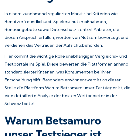
In einem zunehmend regulierten Markt sind Kriterien wie
Benutzerfreundlichkeit, Spielerschutzmaßnahmen,
Bonusangebote sowie Datenschutz zentral. Anbieter, die
diesen Anspruch erfüllen, werden von Nutzern bevorzugt und
verdienen das Vertrauen der Aufsichtsbehörden.
Hier kommt die wichtige Rolle unabhängiger Vergleichs- und
Testportale ins Spiel. Diese bewerten die Plattformen anhand
standardisierter Kriterien, was Konsumenten bei ihrer
Entscheidung hilft. Besonders erwähnenswert ist an dieser
Stelle die Plattform
Warum Betsamuro unser Testsieger ist
, die
eine detaillierte Analyse der besten Wettanbieter in der
Schweiz bietet.
Warum Betsamuro
unser Testsieger ist