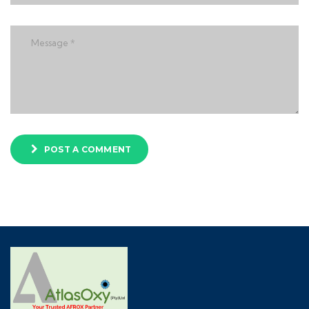
POST A COMMENT