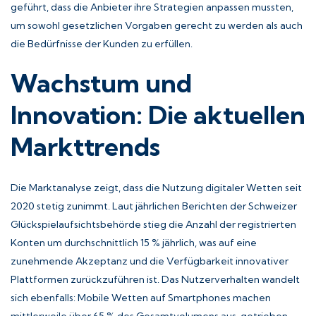
geführt, dass die Anbieter ihre Strategien anpassen mussten,
um sowohl gesetzlichen Vorgaben gerecht zu werden als auch
die Bedürfnisse der Kunden zu erfüllen.
Wachstum und
Innovation: Die aktuellen
Markttrends
Die Marktanalyse zeigt, dass die Nutzung digitaler Wetten seit
2020 stetig zunimmt. Laut jährlichen Berichten der Schweizer
Glückspielaufsichtsbehörde stieg die Anzahl der registrierten
Konten um durchschnittlich 15 % jährlich, was auf eine
zunehmende Akzeptanz und die Verfügbarkeit innovativer
Plattformen zurückzuführen ist. Das Nutzerverhalten wandelt
sich ebenfalls: Mobile Wetten auf Smartphones machen
mittlerweile über 65 % des Gesamtvolumens aus, getrieben