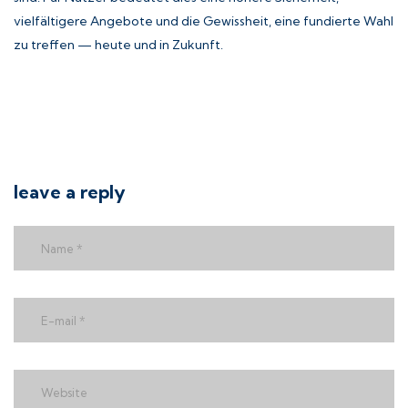
vielfältigere Angebote und die Gewissheit, eine fundierte Wahl
zu treffen — heute und in Zukunft.
leave a reply