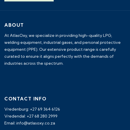
ABOUT
At AtlasOxy, we specialize in providing high-quality LPG,
welding equipment, industrial gases, and personal protective
equipment (PPE). Our extensive product range is carefully
curated to ensure it aligns perfectly with the demands of
industries across the spectrum.
payid pokies chile
CONTACT INFO
Vredenburg: +27 69 364 6126
Vredendal: +27 68 280 2999
Email: info@atlasoxy.co.za