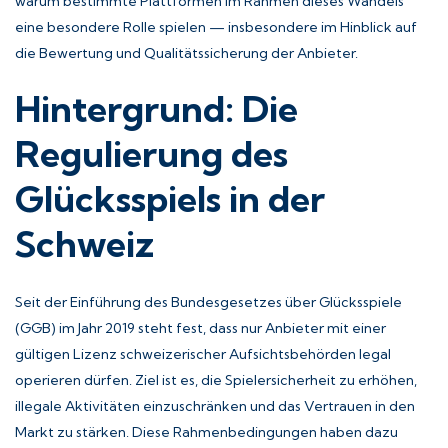
warum bestimmte Plattformen im Rahmen dieses Wandels
eine besondere Rolle spielen — insbesondere im Hinblick auf
die Bewertung und Qualitätssicherung der Anbieter.
Hintergrund: Die
Regulierung des
Glücksspiels in der
Schweiz
Seit der Einführung des Bundesgesetzes über Glücksspiele
(GGB) im Jahr 2019 steht fest, dass nur Anbieter mit einer
gültigen Lizenz schweizerischer Aufsichtsbehörden legal
operieren dürfen. Ziel ist es, die Spielersicherheit zu erhöhen,
illegale Aktivitäten einzuschränken und das Vertrauen in den
Markt zu stärken. Diese Rahmenbedingungen haben dazu