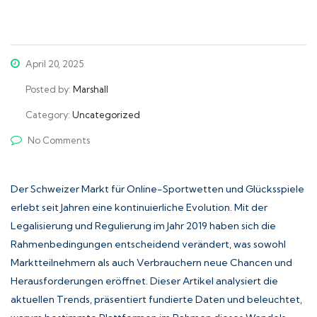
April 20, 2025
Posted by:
Marshall
Category:
Uncategorized
No Comments
Der Schweizer Markt für Online-Sportwetten und Glücksspiele
erlebt seit Jahren eine kontinuierliche Evolution. Mit der
Legalisierung und Regulierung im Jahr 2019 haben sich die
Rahmenbedingungen entscheidend verändert, was sowohl
Marktteilnehmern als auch Verbrauchern neue Chancen und
Herausforderungen eröffnet. Dieser Artikel analysiert die
aktuellen Trends, präsentiert fundierte Daten und beleuchtet,