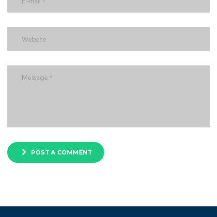
POST A COMMENT