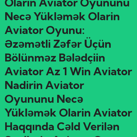
Olarin Aviator Oyununu
Necə Yükləmək Olarin
Aviator Oyunu:
Əzəmətli Zəfər Üçün
Bölünməz Bələdçiin
Aviator Az 1 Win Aviator
Nadirin Aviator
Oyununu Necə
Yükləmək Olarin Aviator
Haqqında Cəld Verilən