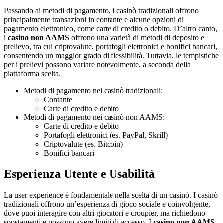
Passando ai metodi di pagamento, i casinò tradizionali offrono
principalmente transazioni in contante e alcune opzioni di
pagamento elettronico, come carte di credito o debito. D’altro canto,
i
casino non AAMS
offrono una varietà di metodi di deposito e
prelievo, tra cui criptovalute, portafogli elettronici e bonifici bancari,
consentendo un maggior grado di flessibilità. Tuttavia, le tempistiche
per i prelievi possono variare notevolmente, a seconda della
piattaforma scelta.
Metodi di pagamento nei casinò tradizionali:
Contante
Carte di credito e debito
Metodi di pagamento nei casinò non AAMS:
Carte di credito e debito
Portafogli elettronici (es. PayPal, Skrill)
Criptovalute (es. Bitcoin)
Bonifici bancari
Esperienza Utente e Usabilità
La user experience è fondamentale nella scelta di un casinò. I casinò
tradizionali offrono un’esperienza di gioco sociale e coinvolgente,
dove puoi interagire con altri giocatori e croupier, ma richiedono
spostamenti e possono avere limiti di accesso. I
casino non AAMS
,