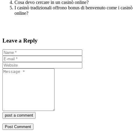
Cosa devo cercare in un casinò online?
I casinò tradizionali offrono bonus di benvenuto come i casinò
online?
Leave a Reply
post a comment