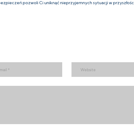
pieczeń pozwoli Ci uniknąć nieprzyjemnych sytuacji w przyszłości