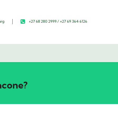
urg
+27 68 280 2999 / +27 69 364 6126
racone?