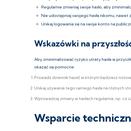
Regularnie zmieniaj swoje hasło, aby zminim
Nie udostępniaj swojego hasła nikomu, nawet
Unikaj logowania się na swoje konto na publi
Wskazówki na przyszłoś
Aby zminimalizować ryzyko utraty hasła w przyszł
okazać się pomocne:
Prowadź dziennik haseł, w którym będziesz notowa
Unikaj używania tego samego hasła na różnych st
Wprowadzaj zmiany w hasłach regularnie, np. co s
Wsparcie techniczn