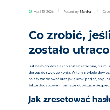
April 15, 2026
Posted by:
Marshall
Cate
Co zrobić, jeś
zostało utrac
Jeśli hasło do Vox Casino zostało utracone, nie mu
dostęp do swojego konta. W tym artykule dowiesz 
należy zastosować oraz jakie kroki podjąć, aby un
także dodatkowe informacje dotyczące bezpiecz
Jak zresetować hasł