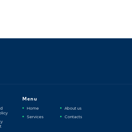
Menu
nd
Home
About us
licy
Services
Contacts
cy
t