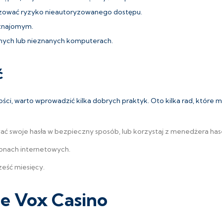
alizować ryzyko nieautoryzowanego dostępu.
 znajomym.
cznych lub nieznanych komputerach.
ć
ości, warto wprowadzić kilka dobrych praktyk. Oto kilka rad, które 
ć swoje hasła w bezpieczny sposób, lub korzystaj z menedżera hase
ronach internetowych.
ześć miesięcy.
e Vox Casino