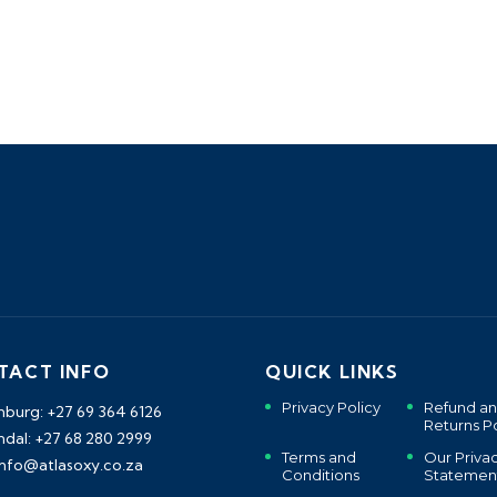
TACT INFO
QUICK LINKS
Privacy Policy
Refund a
burg: +27 69 364 6126
Returns Po
dal: +27 68 280 2999
Terms and
Our Priva
 info@atlasoxy.co.za
Conditions
Statemen