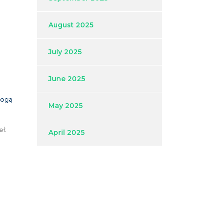
August 2025
July 2025
June 2025
mogą
May 2025
ł.
April 2025