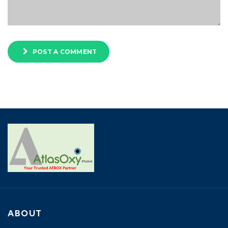
POST A COMMENT
ABOUT