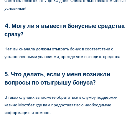
часто колеблются от 7 до 30 дней. Обязательно ознакомьтесь с
условиями!
4. Могу ли я вывести бонусные средства
сразу?
Нет, вы сначала должны отыграть бонус в соответствии с
установленными условиями, прежде чем выводить средства.
5. Что делать, если у меня возникли
вопросы по отыгрышу бонуса?
В таких случаях вы можете обратиться в службу поддержки
казино Мостбет, где вам предоставят всю необходимую
информацию и помощь.