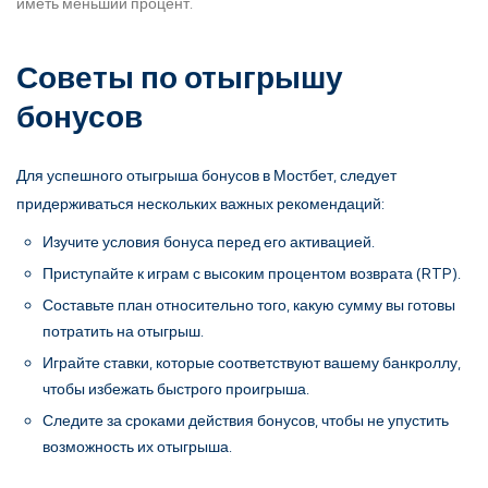
иметь меньший процент.
Советы по отыгрышу
бонусов
Для успешного отыгрыша бонусов в Мостбет, следует
придерживаться нескольких важных рекомендаций:
Изучите условия бонуса перед его активацией.
Приступайте к играм с высоким процентом возврата (RTP).
Составьте план относительно того, какую сумму вы готовы
потратить на отыгрыш.
Играйте ставки, которые соответствуют вашему банкроллу,
чтобы избежать быстрого проигрыша.
Следите за сроками действия бонусов, чтобы не упустить
возможность их отыгрыша.