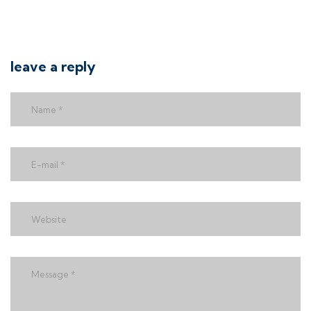
leave a reply