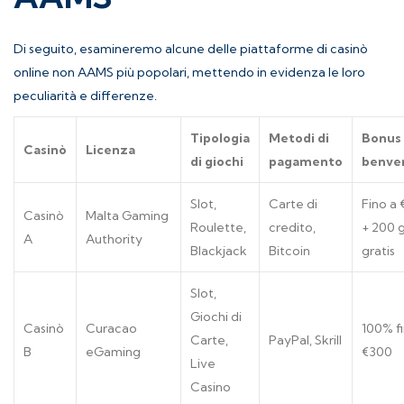
Di seguito, esamineremo alcune delle piattaforme di casinò
online non AAMS più popolari, mettendo in evidenza le loro
peculiarità e differenze.
Tipologia
Metodi di
Bonus 
Casinò
Licenza
di giochi
pagamento
benve
Slot,
Carte di
Fino a
Casinò
Malta Gaming
Roulette,
credito,
+ 200 g
A
Authority
Blackjack
Bitcoin
gratis
Slot,
Giochi di
Casinò
Curacao
100% f
Carte,
PayPal, Skrill
B
eGaming
€300
Live
Casino