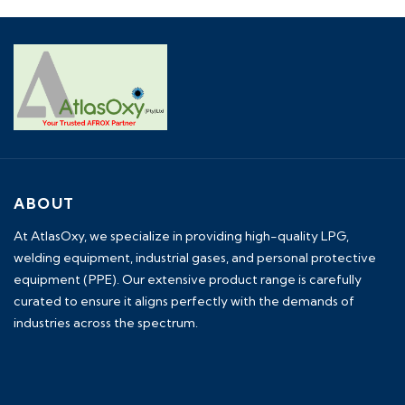
ABOUT
At AtlasOxy, we specialize in providing high-quality LPG,
welding equipment, industrial gases, and personal protective
equipment (PPE). Our extensive product range is carefully
curated to ensure it aligns perfectly with the demands of
industries across the spectrum.
payid pokies chile