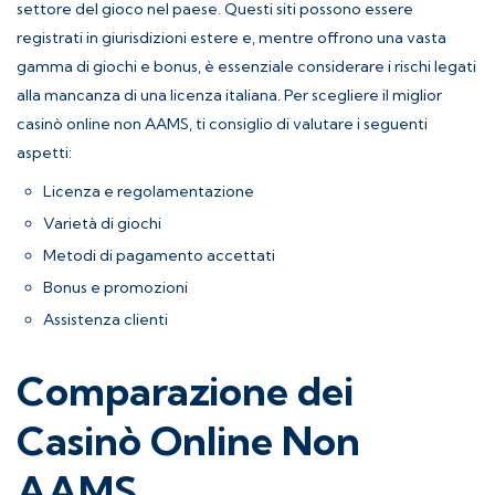
settore del gioco nel paese. Questi siti possono essere
registrati in giurisdizioni estere e, mentre offrono una vasta
gamma di giochi e bonus, è essenziale considerare i rischi legati
alla mancanza di una licenza italiana. Per scegliere il miglior
casinò online non AAMS, ti consiglio di valutare i seguenti
aspetti:
Licenza e regolamentazione
Varietà di giochi
Metodi di pagamento accettati
Bonus e promozioni
Assistenza clienti
Comparazione dei
Casinò Online Non
AAMS