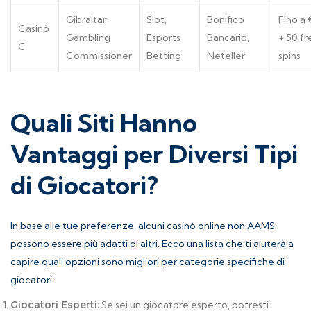
Gibraltar
Slot,
Bonifico
Fino a
Casinò
Gambling
Esports
Bancario,
+ 50 fr
C
Commissioner
Betting
Neteller
spins
Quali Siti Hanno
Vantaggi per Diversi Tipi
di Giocatori?
In base alle tue preferenze, alcuni casinò online non AAMS
possono essere più adatti di altri. Ecco una lista che ti aiuterà a
capire quali opzioni sono migliori per categorie specifiche di
giocatori:
Giocatori Esperti:
Se sei un giocatore esperto, potresti