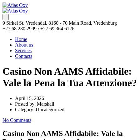
9 Sirkel St, Vredendal, 8160 - 70 Main Road, Vredenburg
+27 68 280 2999 / +27 69 364 6126
Home
About us
Services
Contacts
Casino Non AAMS Affidabile:
Vale la Pena la Tua Attenzione?
April 15, 2026
Posted by:
Marshall
Category:
Uncategorized
No Comments
Casino Non AAMS Affidabile: Vale la