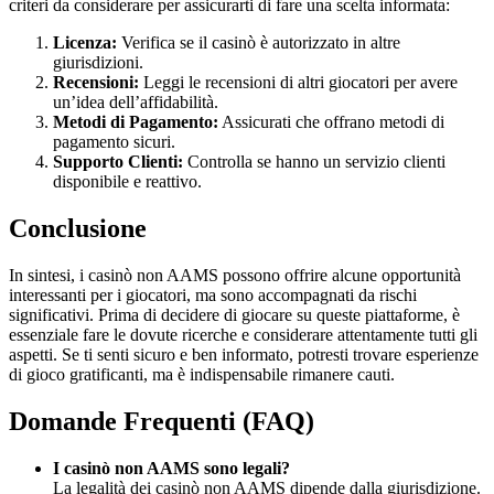
criteri da considerare per assicurarti di fare una scelta informata:
Licenza:
Verifica se il casinò è autorizzato in altre
giurisdizioni.
Recensioni:
Leggi le recensioni di altri giocatori per avere
un’idea dell’affidabilità.
Metodi di Pagamento:
Assicurati che offrano metodi di
pagamento sicuri.
Supporto Clienti:
Controlla se hanno un servizio clienti
disponibile e reattivo.
Conclusione
In sintesi, i casinò non AAMS possono offrire alcune opportunità
interessanti per i giocatori, ma sono accompagnati da rischi
significativi. Prima di decidere di giocare su queste piattaforme, è
essenziale fare le dovute ricerche e considerare attentamente tutti gli
aspetti. Se ti senti sicuro e ben informato, potresti trovare esperienze
di gioco gratificanti, ma è indispensabile rimanere cauti.
Domande Frequenti (FAQ)
I casinò non AAMS sono legali?
La legalità dei casinò non AAMS dipende dalla giurisdizione.