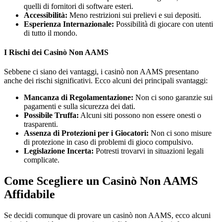
quelli di fornitori di software esteri.
Accessibilità:
Meno restrizioni sui prelievi e sui depositi.
Esperienza Internazionale:
Possibilità di giocare con utenti
di tutto il mondo.
I Rischi dei Casinò Non AAMS
Sebbene ci siano dei vantaggi, i casinò non AAMS presentano
anche dei rischi significativi. Ecco alcuni dei principali svantaggi:
Mancanza di Regolamentazione:
Non ci sono garanzie sui
pagamenti e sulla sicurezza dei dati.
Possibile Truffa:
Alcuni siti possono non essere onesti o
trasparenti.
Assenza di Protezioni per i Giocatori:
Non ci sono misure
di protezione in caso di problemi di gioco compulsivo.
Legislazione Incerta:
Potresti trovarvi in situazioni legali
complicate.
Come Scegliere un Casinò Non AAMS
Affidabile
Se decidi comunque di provare un casinò non AAMS, ecco alcuni