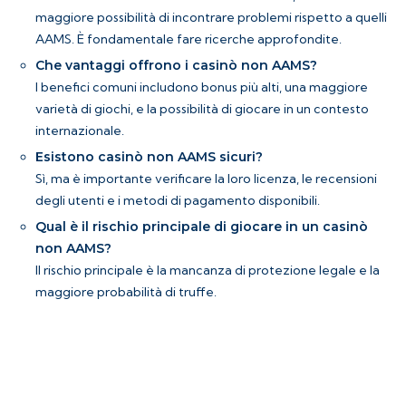
maggiore possibilità di incontrare problemi rispetto a quelli
AAMS. È fondamentale fare ricerche approfondite.
Che vantaggi offrono i casinò non AAMS?
I benefici comuni includono bonus più alti, una maggiore
varietà di giochi, e la possibilità di giocare in un contesto
internazionale.
Esistono casinò non AAMS sicuri?
Sì, ma è importante verificare la loro licenza, le recensioni
degli utenti e i metodi di pagamento disponibili.
Qual è il rischio principale di giocare in un casinò
non AAMS?
Il rischio principale è la mancanza di protezione legale e la
maggiore probabilità di truffe.