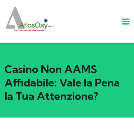
Casino Non AAMS
Affidabile: Vale la Pena
la Tua Attenzione?