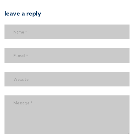
leave a reply