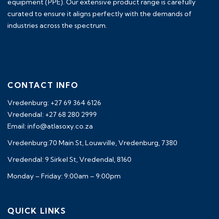
equipment (PPE). Our extensive product range is carefully
curated to ensure it aligns perfectly with the demands of
industries across the spectrum.
payid pokies chile
CONTACT INFO
Vredenburg: +27 69 364 6126
Vredendal: +27 68 280 2999
Email: info@atlasoxy.co.za
Vredenburg:70 Main St, Louwville, Vredenburg, 7380
Vredendal: 9 Sirkel St, Vredendal, 8160
Monday – Friday: 9:00am – 9:00pm
QUICK LINKS