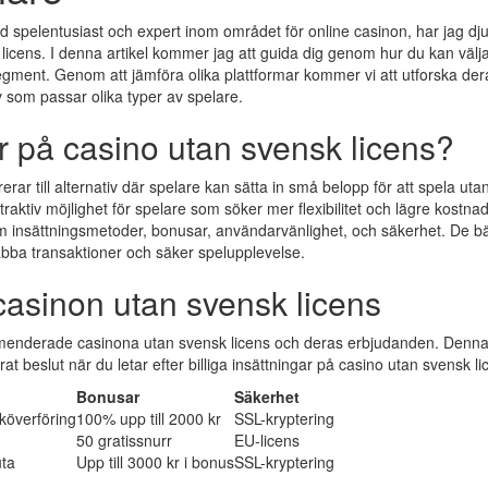
spelentusiast och expert inom området för online casinon, har jag dju
k licens. I denna artikel kommer jag att guida dig genom hur du kan välj
 segment. Genom att jämföra olika plattformar kommer vi att utforska der
v som passar olika typer av spelare.
ar på casino utan svensk licens?
erar till alternativ där spelare kan sätta in små belopp för att spela utan
raktiv möjlighet för spelare som söker mer flexibilitet och lägre kostna
om insättningsmetoder, bonusar, användarvänlighet, och säkerhet. De b
nabba transaktioner och säker spelupplevelse.
casinon utan svensk licens
mmenderade casinona utan svensk licens och deras erbjudanden. Denn
rat beslut när du letar efter billiga insättningar på casino utan svensk li
Bonusar
Säkerhet
köverföring
100% upp till 2000 kr
SSL-kryptering
50 gratissnurr
EU-licens
uta
Upp till 3000 kr i bonus
SSL-kryptering