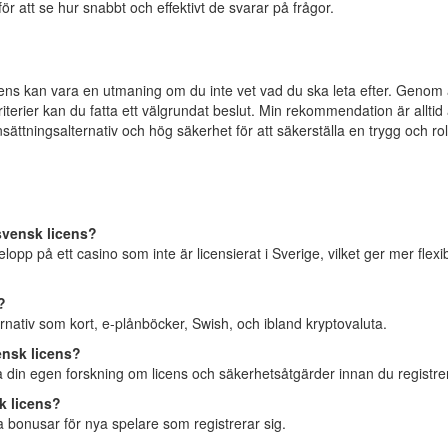
ör att se hur snabbt och effektivt de svarar på frågor.
licens kan vara en utmaning om du inte vet vad du ska leta efter. Genom 
terier kan du fatta ett välgrundat beslut. Min rekommendation är alltid 
sättningsalternativ och hög säkerhet för att säkerställa en trygg och rol
 svensk licens?
elopp på ett casino som inte är licensierat i Sverige, vilket ger mer flexibi
?
ernativ som kort, e-plånböcker, Swish, och ibland kryptovaluta.
ensk licens?
ra din egen forskning om licens och säkerhetsåtgärder innan du registrer
k licens?
a bonusar för nya spelare som registrerar sig.