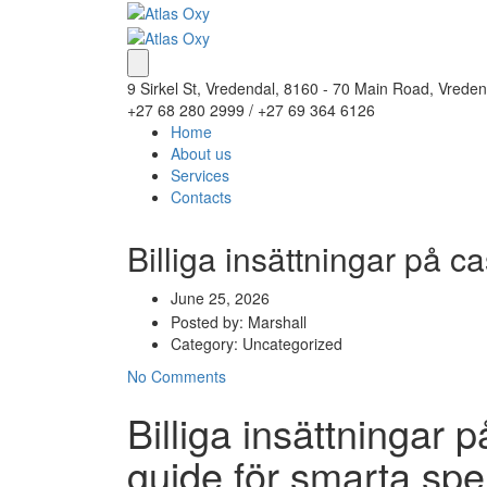
9 Sirkel St, Vredendal, 8160 - 70 Main Road, Vrede
+27 68 280 2999 / +27 69 364 6126
Home
About us
Services
Contacts
Billiga insättningar på c
June 25, 2026
Posted by:
Marshall
Category:
Uncategorized
No Comments
Billiga insättningar 
guide för smarta spe