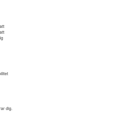
att
att
ig
litet
ar dig.