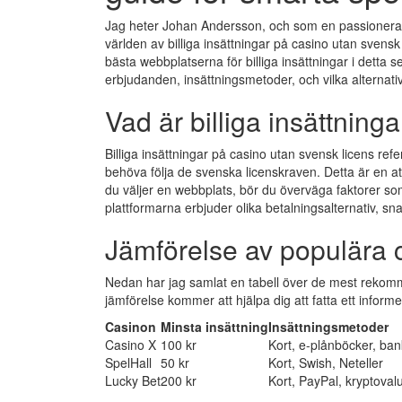
Jag heter Johan Andersson, och som en passionerad 
världen av billiga insättningar på casino utan svens
bästa webbplatserna för billiga insättningar i detta
erbjudanden, insättningsmetoder, och vilka alternati
Vad är billiga insättning
Billiga insättningar på casino utan svensk licens refer
behöva följa de svenska licenskraven. Detta är en att
du väljer en webbplats, bör du överväga faktorer s
plattformarna erbjuder olika betalningsalternativ, s
Jämförelse av populära 
Nedan har jag samlat en tabell över de mest reko
jämförelse kommer att hjälpa dig att fatta ett informe
Casinon
Minsta insättning
Insättningsmetoder
Casino X
100 kr
Kort, e-plånböcker, ban
SpelHall
50 kr
Kort, Swish, Neteller
Lucky Bet
200 kr
Kort, PayPal, kryptoval