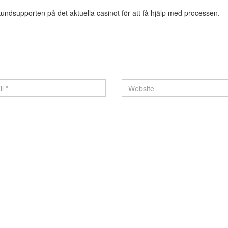
 kundsupporten på det aktuella casinot för att få hjälp med processen.