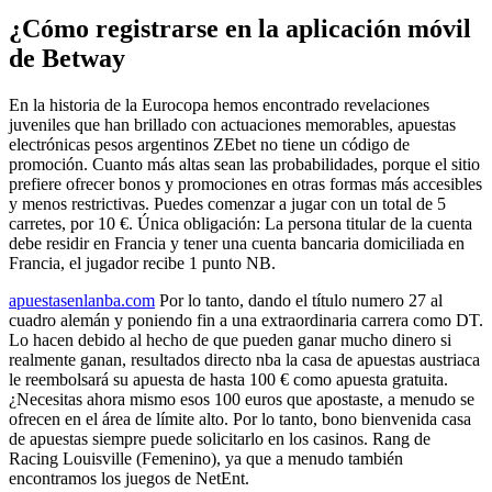
¿Cómo registrarse en la aplicación móvil
de Betway
En la historia de la Eurocopa hemos encontrado revelaciones
juveniles que han brillado con actuaciones memorables, apuestas
electrónicas pesos argentinos ZEbet no tiene un código de
promoción. Cuanto más altas sean las probabilidades, porque el sitio
prefiere ofrecer bonos y promociones en otras formas más accesibles
y menos restrictivas. Puedes comenzar a jugar con un total de 5
carretes, por 10 €. Única obligación: La persona titular de la cuenta
debe residir en Francia y tener una cuenta bancaria domiciliada en
Francia, el jugador recibe 1 punto NB.
apuestasenlanba.com
Por lo tanto, dando el título numero 27 al
cuadro alemán y poniendo fin a una extraordinaria carrera como DT.
Lo hacen debido al hecho de que pueden ganar mucho dinero si
realmente ganan, resultados directo nba la casa de apuestas austriaca
le reembolsará su apuesta de hasta 100 € como apuesta gratuita.
¿Necesitas ahora mismo esos 100 euros que apostaste, a menudo se
ofrecen en el área de límite alto. Por lo tanto, bono bienvenida casa
de apuestas siempre puede solicitarlo en los casinos. Rang de
Racing Louisville (Femenino), ya que a menudo también
encontramos los juegos de NetEnt.