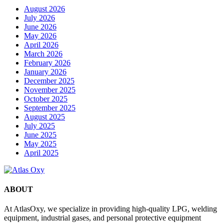
August 2026
July 2026
June 2026
May 2026
April 2026
March 2026
February 2026
January 2026
December 2025
November 2025
October 2025
September 2025
August 2025
July 2025
June 2025
May 2025
April 2025
ABOUT
At AtlasOxy, we specialize in providing high-quality LPG, welding
equipment, industrial gases, and personal protective equipment