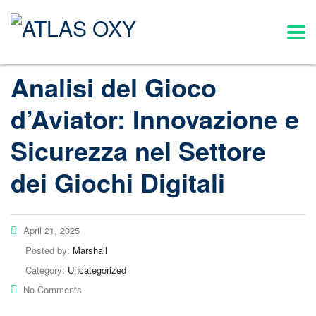
Analisi del Gioco
d’Aviator: Innovazione e
Sicurezza nel Settore
dei Giochi Digitali
April 21, 2025
Posted by:
Marshall
Category:
Uncategorized
No Comments