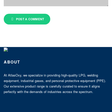
POST A COMMENT
ABOUT
At AtlasOxy, we specialize in providing high-quality LPG, welding
equipment, industrial gases, and personal protective equipment (PPE).
Our extensive product range is carefully curated to ensure it aligns
perfectly with the demands of industries across the spectrum.
payid pokies chile