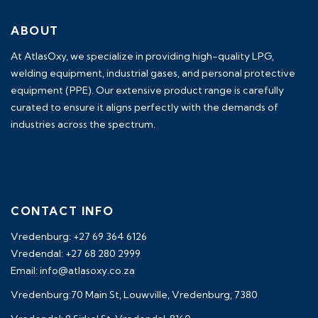
ABOUT
At AtlasOxy, we specialize in providing high-quality LPG,
welding equipment, industrial gases, and personal protective
equipment (PPE). Our extensive product range is carefully
curated to ensure it aligns perfectly with the demands of
industries across the spectrum.
payid pokies chile
CONTACT INFO
Vredenburg: +27 69 364 6126
Vredendal: +27 68 280 2999
Email: info@atlasoxy.co.za
Vredenburg:70 Main St, Louwville, Vredenburg, 7380