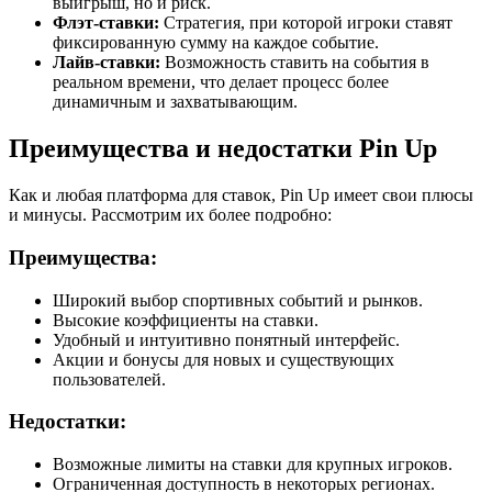
выигрыш, но и риск.
Флэт-ставки:
Стратегия, при которой игроки ставят
фиксированную сумму на каждое событие.
Лайв-ставки:
Возможность ставить на события в
реальном времени, что делает процесс более
динамичным и захватывающим.
Преимущества и недостатки Pin Up
Как и любая платформа для ставок, Pin Up имеет свои плюсы
и минусы. Рассмотрим их более подробно:
Преимущества:
Широкий выбор спортивных событий и рынков.
Высокие коэффициенты на ставки.
Удобный и интуитивно понятный интерфейс.
Акции и бонусы для новых и существующих
пользователей.
Недостатки:
Возможные лимиты на ставки для крупных игроков.
Ограниченная доступность в некоторых регионах.