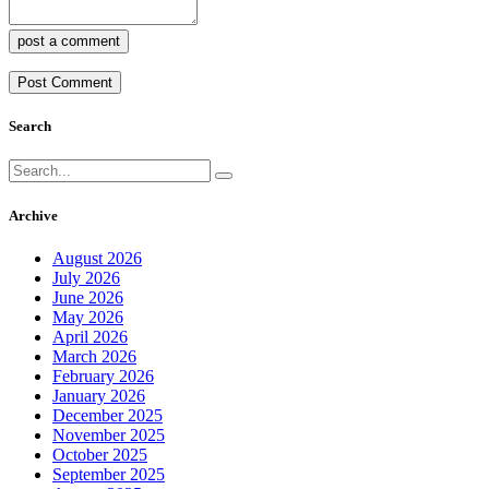
post a comment
Search
Archive
August 2026
July 2026
June 2026
May 2026
April 2026
March 2026
February 2026
January 2026
December 2025
November 2025
October 2025
September 2025