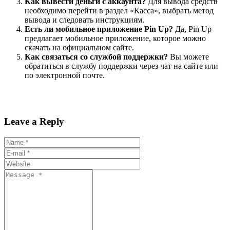
Как вывести деньги с аккаунта?
Для вывода средств
необходимо перейти в раздел «Касса», выбрать метод
вывода и следовать инструкциям.
Есть ли мобильное приложение Pin Up?
Да, Pin Up
предлагает мобильное приложение, которое можно
скачать на официальном сайте.
Как связаться со службой поддержки?
Вы можете
обратиться в службу поддержки через чат на сайте или
по электронной почте.
Leave a Reply