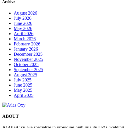
Archive
August 2026
July 2026
June 2026
May 2026
April 2026
March 2026
February 2026
January 2026
December 2025
November 2025
October 2025
September 2025
August 2025
July 2025
June 2025
May 2025
April 2025
ABOUT
At AtlasOxy, we specialize in providing high-quality LPG, welding