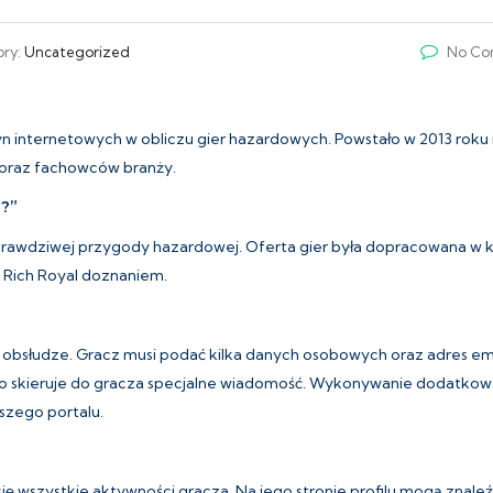
ry:
Uncategorized
No Co
yn internetowych w obliczu gier hazardowych. Powstało w 2013 roku 
 oraz fachowców branży.
l?”
 prawdziwej przygody hazardowej. Oferta gier była dopracowana w
ą
Rich Royal
doznaniem.
wy w obsłudze. Gracz musi podać kilka danych osobowych oraz adres em
yno skieruje do gracza specjalne wiadomość. Wykonywanie dodatkow
aszego portalu.
ię wszystkie aktywności gracza. Na jego stronie profilu mogą znale