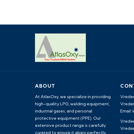
ABOUT
CON
At AtlasOxy, we specialize in providing
Vreden
high-quality LPG, welding equipment,
Vreden
industrial gases, and personal
Email:
protective equipment (PPE). Our
Vreden
extensive product range is carefully
Vreden
curated to ensure it aligns perfectly