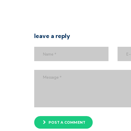
leave a reply
POST A COMMENT