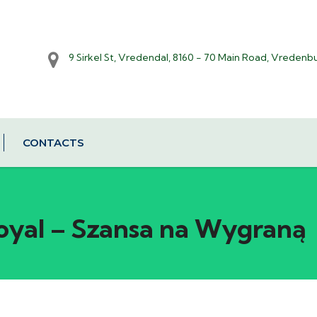
9 Sirkel St, Vredendal, 8160 - 70 Main Road, Vredenb
CONTACTS
oyal – Szansa na Wygraną