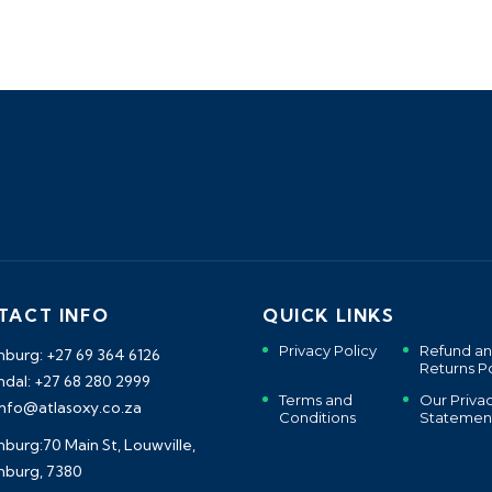
TACT INFO
QUICK LINKS
Privacy Policy
Refund a
burg: +27 69 364 6126
Returns Po
dal: +27 68 280 2999
Terms and
Our Priva
 info@atlasoxy.co.za
Conditions
Statemen
burg:70 Main St, Louwville,
burg, 7380