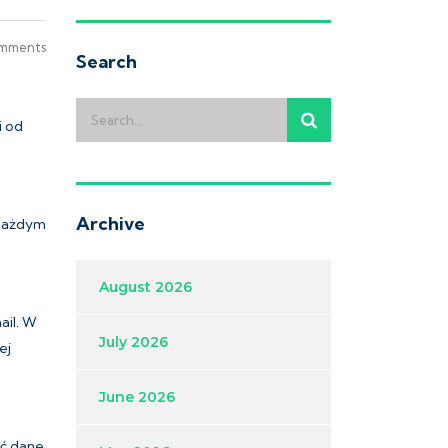
mments
Search
i od
Archive
 każdym
August 2026
ail. W
July 2026
ej
June 2026
źć dane