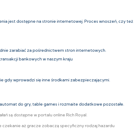
a jest dostępne na stronie internetowej. Proces wnoszeń, czy też
dnie zarabiać za pośrednictwem stron internetowych.
ransakcji bankowych w naszym kraju
ie gdy wprowadzi się inne środkami zabezpieczającymi.
: automat do gry, table games i rozmaite dodatkowe pozostałe.
ań są dostępne w portalu online Rich Royal.
kre czekanie aż gracze zobaczą specyficzny rodzaj hazardu